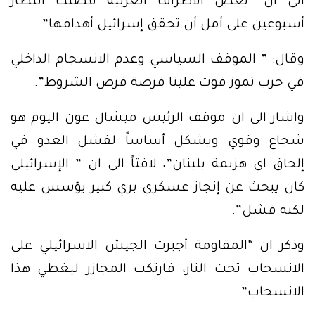
الى ان “بعض الأطراف العربية فضلت انتظار
أسبوعين على أمل أن تحقق إسرائيل أهدافها”.
وقال: ” الموقف السياسي وعدم الانسجام الداخلي
في حرب تموز فوت علينا فرصة فرض الشروط”.
واشار الى ان موقف الرئيس ميشال عون اليوم هو
شجاع وقوي ويشكل أساساً لفشل العدو في
إلحاق اي هزيمة بلبنان”، لافتاً الى ان ” الإسرائيلي
كان يبحث عن إنجاز عسكري بري كبير يؤسس عليه
لكنه فشل”.
وذكر ان “المقاومة أجبرت الجيش الاسرائيلي على
الانسحاب تحت النار، فارتكب المجازر ليغطي هذا
الانسحاب”.