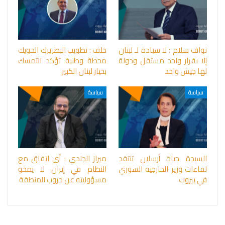
نواف سلام : لا سيادة لـ لبنان
خلف : تطويب البطريرك الحويك
إلا بقرار واحد مستقل ودولة
محطة وطنية تؤكد التمسك
لها جيش واحد
بخيار لبنان الكبير
سياسة
سياسة
السيدة حياة أرسلان تنتقد
ميراز الجندي : أي اتفاق مع
لقاءات وزير الخارجية السوري
النظام في إيران لا يمحو
في بيروت
مسؤوليته عن حروب المنطقة