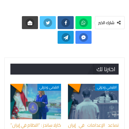
شارك الخبر
اخترنا لك
اقليمي ودولي
اقليمي ودولي
تصاعد الإعدامات في إيران
كارلا ساندز : “النظام في إيران”