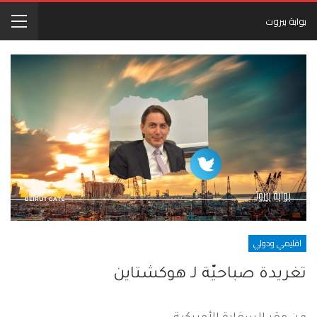
بوابة بيروت
اقليمي ودولي
تغريدة صباحيّة لـ هوكشتاين