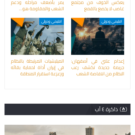
يعكس الخوف من مجتمع
يمر بأضعف مراحله ودعم
غاضب لا يخضع بالقمع
الشعب والمقاومة هو…
اقليمي ودولي
اقليمي ودولي
إعدام علني في أصفهان:
الميليشيات المرتبطة بالنظام
جريمة جديدة تكشف رعب
في إيران أداة لحماية بقائه
النظام من انتفاضة الشعب
وزعزعة استقرار المنطقة
ذاكرة ٤ آب