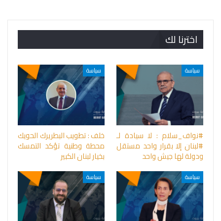
اخترنا لك
سياسة
سياسة
#نواف_سلام : لا سيادة لـ
خلف : تطويب البطريرك الحويك
#لبنان إلا بقرار واحد مستقل
محطة وطنية تؤكد التمسك
ودولة لها جيش واحد
بخيار لبنان الكبير
سياسة
سياسة