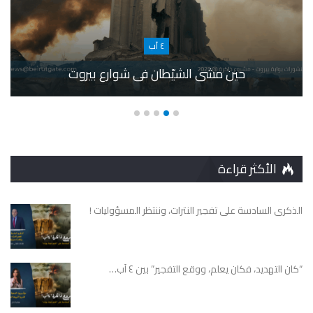
٤ آب
حين مشى الشيّطان في شوارع بيروت
الأكثر قراءة
الذكرى السادسة على تفجير النترات، وننتظر المسؤوليات !
“كان التهديد، فكان يعلم، ووقع التفجير” بين ٤ آب…