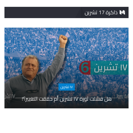
ذاكرة 17 تشرين
١٧ تشرين
هل فشلت ثورة ١٧ تشرين أم حققت التغيير؟!