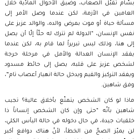
بسّام تقبّل الصعاب، وضيق الأحوال المادّية خلال
العامين في الأزمة، لكن عندما وصل الأمر إلى
مسألة حياة أو موت بمرض والده، والوالد عزيز على
نفس الإنسان، “الدولة لم تترك له حلّاً إلّا أن يصل
إلى هنا، وذلك ليس تبريراً لما قام به، لكن عندما
يفقد الإنسان العدالة والأمل في مرحلة حرجة
لشخص عزيز على قلبه، يصل إلى حائط مسدود
ويفقد التركيز والقيم ويدخل حالة انهيار أعصاب تام”،
وفق شاهين.
ماذا لو كان الشخص يتمتّع بأخلاق عالية؟ تجيب
شاهين بأنّه “حتى وإن كان الشخص إنساناً ذا
خلقيات جيدة، في حال دخوله في حالة اليأس الكلي،
لن يميّز الصحّ من الخطأ، لأنّ هناك دوافع أكبر