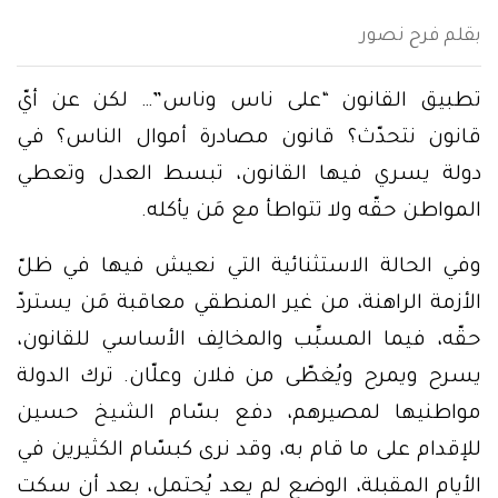
بقلم فرح نصور
تطبيق القانون “على ناس وناس”… لكن عن أيّ
قانون نتحدّث؟ قانون مصادرة أموال الناس؟ في
دولة يسري فيها القانون، تبسط العدل وتعطي
المواطن حقّه ولا تتواطأ مع مَن يأكله.
وفي الحالة الاستثنائية التي نعيش فيها في ظلّ
الأزمة الراهنة، من غير المنطقي معاقبة مَن يستردّ
حقّه، فيما المسبِّب والمخالِف الأساسي للقانون،
يسرح ويمرح ويُغطّى من فلان وعلّان. ترك الدولة
مواطنيها لمصيرهم، دفع بسّام الشيخ حسين
للإقدام على ما قام به، وقد نرى كبسّام الكثيرين في
الأيام المقبلة، الوضع لم يعد يُحتمل، بعد أن سكت