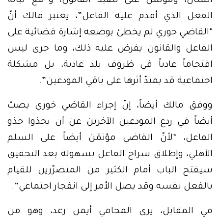
الشأن، ومؤتمَن على تنفيذ القانون، و”مع نبالة
الفعل الذي أقدم عليه الفاعل”، يعتبر مالك أنّ
“القاضي خوري لم يخطئ بوضعه إشارة قضائية على
الفاعل والقانون يفرض عليه ذلك، وما جرى ليس
اقتحاماً عادياً في ظروف بلد عادية، بل مشكلة
اجتماعية قد يمتدّ أثرها على باقي المودعين”.
ووفق مالك أيضاً، إنّ إجراء القاضي خوري يصبّ
أيضاً في ردع المودعين الآخرين عن أن يحذوا حذو
الفاعل، “لأنّ القاضي مؤتمَن أيضاً على السلم
الأهلي، وإطلاق سراح الفاعل بسهولة بعد التحقيق
سيفتح الباب أمام الكثير من المتضرّرين للقيام
بالفعل نفسه وقد يصل الأمر إلى انفجار اجتماعي”.
في المقابل، يرى المحامي أيمن رعد، وهو من