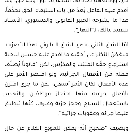
حق، وودائعهم صادرتها المصارف دون وجه حق، وما
أقدم عليه الفاعل يُعدّ من باب استيفاء الحق تحكّماً،
هذا ما يشرحه الخبير القانوني والدستوري، الأستاذ
سعيد مالك، لـ”النهار”.
أمّا الشق الثاني، فهو الشق القانوني لهذا التصرّف،
فبغضّ النظر عن أحقية ما أقدم عليه حسين لناحية
استرجاع حقّه المثبَت والمكرَّس، لكن “قانوناً يُصنّف
فعله من الأفعال الجزائية، ولو اقتصر الأمر على
هذه الأفعال لكان الأمر أسهل، لكن ما جرى اقترن
بأفعال جرمية منها احتجاز موظفين والتهديد
باستعمال السلاح وحجز حرّية وغيرها، كلّها تنطبق
عليها جرائم وعقوبات جزائية”.
ويضيف “صحيح أنّه يمكن للمودِع الكلام عن حال