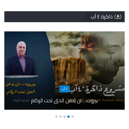
ذاكرة ٤ آب
٤ آب
بيروت… لن يُدفن الحق تحت الركام