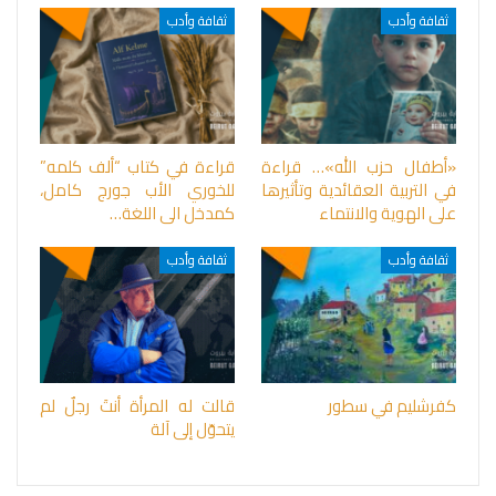
ثقافة وأدب
ثقافة وأدب
«أطفال حزب الله»… قراءة
قراءة في كتاب “ألف كلمه”
في التربية العقائدية وتأثيرها
للخوري الأب جورج كامل،
على الهوية والانتماء
كمدخل الى اللغة…
ثقافة وأدب
ثقافة وأدب
كفرشليم في سطور
قالت له المرأة أنتَ رجلٌ لم
يتحوّل إلى آلة