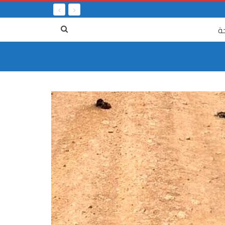
ة
٤ آب
الرابع م