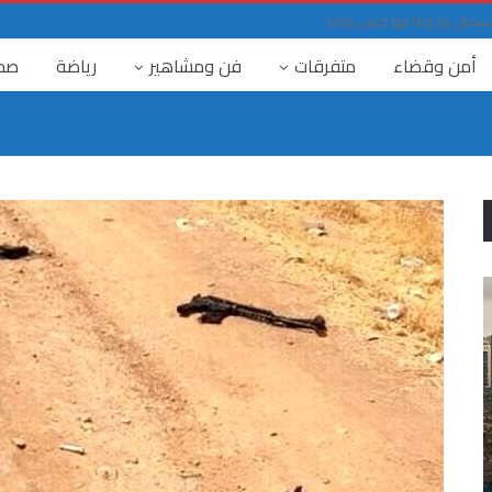
حد مستقل ودولة لها جيش واحد
أمن وقضاء
متفرقات
فن ومشاهير
رياضة
صح
٤ آب