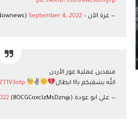
pic.twitter.com/KwCl0tmJ7p
— غزة الآن – Gaza Now (@GazaNownews)
September 4, 2022
منفذين عملية غور الأردن
الله يشفيكم يااا ابطال
✌
4ZT1V3ofp
— علي ابو عودة (@8OCGCoxcIzMsDzn)
022