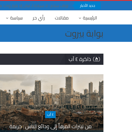
جديد الأخبار
نواف سلام : لا سيادة لـ لبنان إلا بقرار وا
الرئيسية
مقالات
رأي حر
سياسة
بوابة بيروت
ذاكرة ٤ آب
٤ آب
من نيترات المرفأ إلى ودائع الناس : جريمة