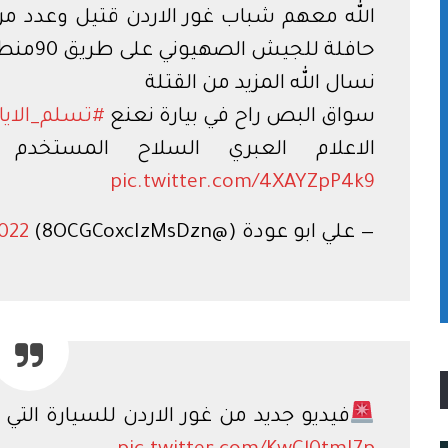
الله معهم شباب غور الاردن قتيل وعدد من
حافلة للجيش الصهيوني على طريق 90منطقة الأغوار
نسال الله المزيد من القتلة
سواق البص راح في بيارة نعنع
#تسلم_الايا
الاعلام العبري السلاح المستخدم
pic.twitter.com/4XAYZpP4k9
— علي ابو عودة (@8OCGCoxcIzMsDzn)
022
فيديو جديد من غور الاردن للسيارة التي