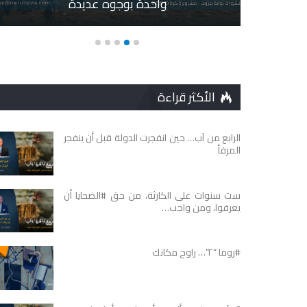
واحدة بوجوه عديدة
الأكثر قراءة
الرابع من آب… حين انفجرت الدولة قبل أن ينفجر
المرفأ
ست سنوات على الكارثة، من حق #الضحايا أن
يعرفوا، ومن واجب…
#روما “٢”… راوح مكانك