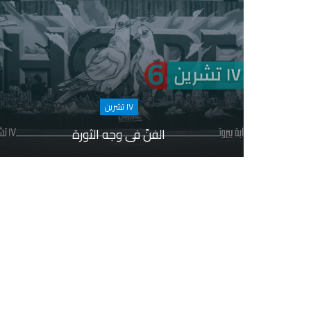
١٧ تشرين
الفنّ في وجه الثورة