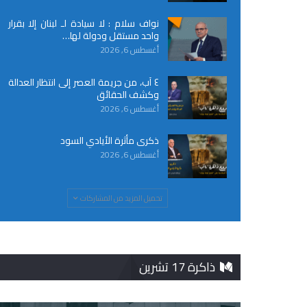
نواف سلام : لا سيادة لـ لبنان إلا بقرار
واحد مستقل ودولة لها…
أغسطس 6, 2026
٤ آب، من جريمة العصر إلى انتظار العدالة
وكشف الحقائق
أغسطس 6, 2026
ذكرى مأثرة الأيادي السود
أغسطس 6, 2026
تحميل المزيد من المشاركات
ذاكرة 17 تشرين