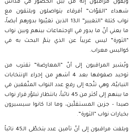
ويقول مراقبون إنّه من بين الحضور في قداس
شهداء “القوّات” أفرقاء يتواصلون ويلتقون مع
نواب كتلة “التغيير” الـ13 الذين تغيّبوا بدورهم أيضاً،
ما يعني أنّ ما يدور في الإجتماعات بينهم وبين نواب
“الثورة” ليس غريباً عن الذي يتمّ البحث به في
كواليس معراب.
ويُشير المراقبون إلى أنّ “المعارضة” تقترب من
توحيد صفوفها بعد 4 أشهرٍ من إجراء الإنتخابات
النيابيّة، وهي تتّجه إلى رفع عدد النواب المتّفقين في
ما بينهم إلى أكثر من 45 نائباً، بانتظار تبلوّر قرار نواب
صيدا – جزين المستقلّين، وما اذا كانوا سيسيرون
بخيارات نواب “الثورة”.
ويلفت مراقبون إلى أنّ تأمين عدد يتخطّى الـ45 نائباً