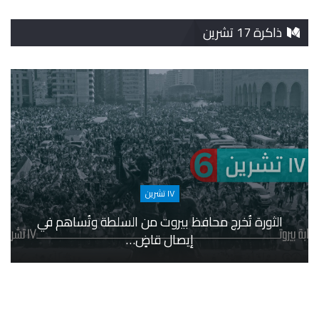
ذاكرة 17 تشرين
١٧ تشرين
الثورة تُخرج محافظ بيروت من السلطة وتُساهم في
إيصال قاضٍ…