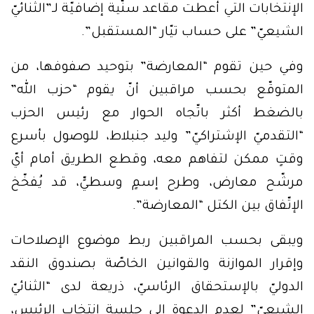
الإنتخابات التي أعطت مقاعد سنّية إضافيّة لـ”الثنائيّ
الشيعيّ” على حساب تيّار “المستقبل”.
وفي حين تقوم “المعارضة” بتوحيد صفوفها، من
المتوقّع بحسب مراقبين أنّ يقوم “حزب الله”
بالضغط أكثر باتّجاه الحوار مع رئيس الحزب
“التقدميّ الإشتراكيّ” وليد جنبلاط، للوصول بأسرع
وقتٍ ممكن لتفاهم معه، وقطع الطريق أمام أيّ
مرشّح معارض، وطرح إسمٍ وسطيٍّ، قد يُفخّخ
الإتّفاق بين الكتل “المعارضة”.
ويبقى بحسب المراقبين ربط موضوع الإصلاحات
وإقرار الموازنة والقوانين الخاصّة بصندوق النقد
الدوليّ بالإستحقاق الرئاسيّ، ذريعة لدى “الثنائيّ
الشيعيّ” لعدم الدعوة إلى جلسة إنتخاب الرئيس،