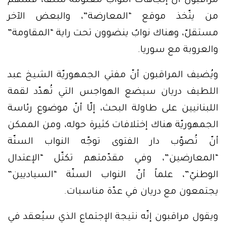
مراقبون أنّ إتّجاهات النواب معلومة سلفاً، فمنهم
من يتّخذ موقع “المعارضة”، والبعض الآخر
مستقلّ، وهناك نوابٌ ينضوون تحت راية “المقاومة”
والعروبة مع سوريا.
ويُضيف المراقبون أنّ مفتي الجمهوريّة الشيخ عبد
اللطيف دريان سيضع الهواجس التي تُهدّد لقمة
اللبنانيين على طاولة البحث، إلّا أنّ موضوع رئاسة
الجمهوريّة هناك إختلافات كثيرة حوله، ومن الممكن
أنّ تُصوّب دار الفتوى توجّه النواب السنّة
“المعارضين”، وفي مقدّمتهم تكتّل “الإعتدال
الوطنيّ”، علماً أنّ النواب السنّة “السياديين”
يجتمعون مع دريان في عدّة مناسبات.
ويقول مراقبون إنّه نتيجة الإجتماع الذي سيُعقد في