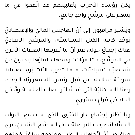
يكن رؤساء الأحزاب بأغلبيتهم قد اتّفقوا في ما
بينهم على مرشّحٍ واحدٍ جامعٍ.
ويُشير مراقبون إلى أنّ الهاجس الماليّ والإقتصاديّ
يُوحّد كافة الكتل السياسيّة، والمرشّح الإنقاذيّ
هناك إجماعٌ حوله، غير أنّ ما يُفرقها الصفات الأخرى
في المرشّح، فـ”القوّات” ومعها حلفاؤها يبحثون عن
شخصيّة “سياديّة”، فيما “حزب الله” يُريد ضمانة
شرعيّة سلاحه من قبل رئيس الجمهوريّة الجديد،
وهنا الإشكاليّة التي قد تُطيّر نصاب الجلسة وتُدخل
البلاد في فراغٍ دستوريٍ.
وبانتظار إجتماع دار الفتوى الذي سيجمع النواب
السنّة لتصويب البوصلة حول المرشّح الرئاسيّ، يرى