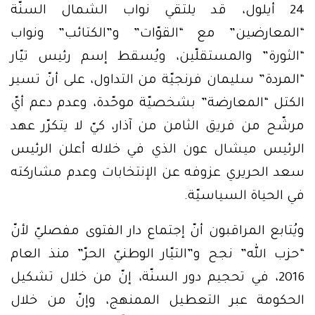
24 أيلول، قد يلتقي نواب الشمال السنّة
“المعارضين” مع “القوّات” و”الكتائب” ونواب
“الثورة” والمستقلّين، ويُسقط إسم رئيس تيّار
“المردة” سليمان فرنجيّة من التداول، على أنّ تسير
الكتل “المعارضة” بشخصيّة موحّدة، وعدم دعم أيّ
مرشّح من فريق الثامن من آذار، كيّ لا يتكرّر عهد
الرئيس ميشال عون الذي في خلاله أعلن الرئيس
سعد الحريري عزوفه عن الإنتخابات وعدم مشاركته
في الحياة السياسيّة.
ويُتابع المراقبون أنّ إجتماع دار الفتوى مفصليّ لأنّ
“حزب الله” نجح و”التيّار الوطنيّ الحرّ” منذ العام
2016، في تحجيم دور السنّة، إنّ من خلال تشكيل
الحكومة عبر التعطيل الممنهج، وإنّ من خلال