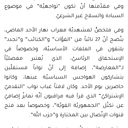
وفي مقدّمتها أنّ تكون “تواجهيّة” في موضوع
السيادة والسلاح غير الشرعيّ.
وفي ملخصٍّ لمشهديّة معراب نهار الأحد الماضي،
يتّضح أنّ 27 نائباً من “القوّات” و”الكتائب” و”تجدد”
يلتقون في الملفات الأساسيّة، وخصوصاً في
الإستحقاق الرئاسيّ، الذي يُعتبر مفصليّاً
لـ”المعارضة”، إضافة إلى أنّ نواباً مستقلّين
يتشاركون الهواجس السياسيّة عينها، وكانوا
حاضرين يوم الأحد. وكان لافتاً غياب نواب “التقدميّ
الإشتراكيّ” الذي قرأ فيه مراقبون أنّه تمايزٌ إضافيّ
عن تكتّل “الجمهوريّة القويّة”، وخصوصاً بعد فتح
قنوات الإتّصال بين المختارة و”حزب الله”.