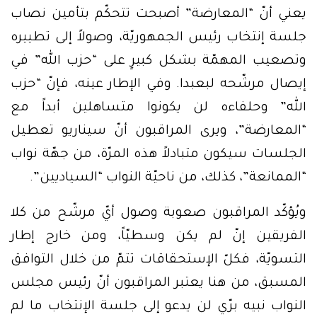
يعني أنّ “المعارضة” أصبحت تتحكّم بتأمين نصاب
جلسة إنتخاب رئيس الجمهوريّة، وصولاً إلى تطييره
وتصعيب المهمّة بشكل كبيرٍ على “حزب الله” في
إيصال مرشّحه لبعبدا. وفي الإطار عينه، فإنّ “حزب
الله” وحلفاءه لن يكونوا متساهلين أبداً مع
“المعارضة”، ويرى المراقبون أنّ سيناريو تعطيل
الجلسات سيكون متبادلاً هذه المرّة، من جهّة نواب
“الممانعة”، كذلك، من ناحيّة النواب “السياديين”.
ويُؤكّد المراقبون صعوبة وصول أيّ مرشّح من كلا
الفريقين إنّ لم يكن وسطيّاً، ومن خارج إطار
التسويّة، فكلّ الإستحقاقات تتمّ من خلال التوافق
المسبق، من هنا يعتبر المراقبون أنّ رئيس مجلس
النواب نبيه برّي لن يدعو إلى جلسة الإنتخاب ما لم