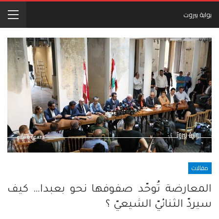
بوابة بيروت
مقالات
المعارضة تُوحّد صفوفها نحو بعبدا… كيف
سيردّ الثنائيّ الشيعيّ ؟