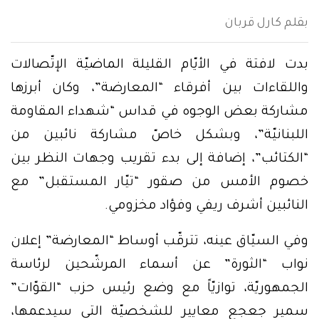
بقلم كارل قربان
بدت لافتة في الأيّام القليلة الماضيّة الإتّصالات
واللقاءات بين أفرقاء “المعارضة”، وكان أبرزها
مشاركة بعض الوجوه في قداس “شهداء المقاومة
اللبنانيّة”، وبشكل خاصّ مشاركة نائبين من
“الكتائب”، إضافة إلى بدء تقريب وجهات النظر بين
خصوم الأمس من صقور “تيّار المستقبل” مع
النائبين أشرف ريفي وفؤاد مخزومي.
وفي السيّاق عينه، تترقّب أوساط “المعارضة” إعلان
نواب “الثورة” عن أسماء المرشّحين لرئاسة
الجمهوريّة، توازيّاً مع وضع رئيس حزب “القوّات”
سمير جعجع معايير للشخصيّة التي سيدعمها،