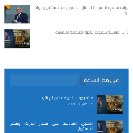
نواف سلام : لا سيادة لـ لبنان إلا بقرار واحد مستقل ودولة
لها…
٤ آب، مناسبة سقوط الآلهة المتخمة بالتفاهة
على مدار الساعة
مرفأ بيروت، الجريمة التي لم تنتهِ
أغسطس 8, 2026
الذكرى السادسة على تفجير النترات، وننتظر
المسؤوليات !