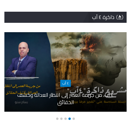
ذاكرة ٤ آب
٤ آب
٤ آب، من جريمة العصر إلى انتظار العدالة وكشف
الحقائق