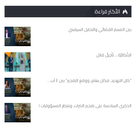
الأكثر قراءة
بين المسار القضائي والتحايل السياسي
الاتّكاليّة… تأجيلٌ قاتل
“كان التهديد، فكان يعلم، ووقع التفجير” بين ٤ آب…
الذكرى السادسة على تفجير النترات، وننتظر المسؤوليات !