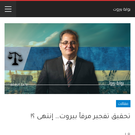
بوابة بيروت
مقالات
تحقيق تفجير مرفأ بيروت… إنتهى ؟!