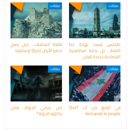
مقالات
مقالات
طرابلس ليست نهاية خط
قلعة الشقيف… حين يصبح
النفط… بل بداية استراتيجية
تدمير الأرض اختبارًا لإنسانيتنا
اقتصادية جديدة للبنان
مقالات
مقالات
في الرابع من آب ?Que
من يحمي الدولة، ومن
demande le peuple
تكافِئه الدولة؟