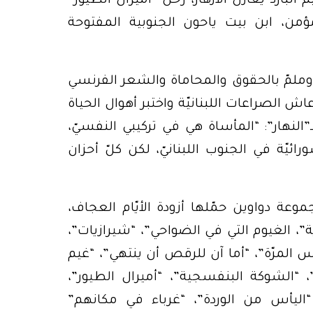
لبارد يغازل الأزهار، رحل “أميرال الطيور”
من، ابن بيت ياحون الجنوبية المفتوحة
ملمّ بالحقوق والمحاماة والشعر الفرنسي
ش الصراعات اللبنانيّة واختبر أهوال الحياة
النهار”: “المأساة هي في تركيبي النفسيّ،
ائيّة في الجنوب اللبنانيّ، لكن كلّ أحزان
عة دواوين حمّلها أزودة الأيّام العجاف،
ة”، الغيوم التي في الضواحي”، “شيرازيات”،
 المرّة”، “أما آن للرقص أن ينتهي”، “غيم
، “الشوكة البنفسجية”، “أميرال الطيور”،
 “اليأس من الوردة”، “غرباء في مكانهم”