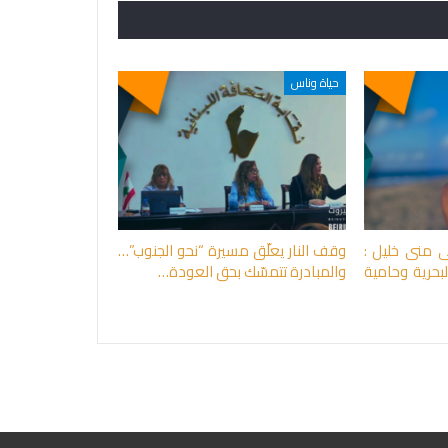
حياة وناس
ى منى خليل :
وقف النار يعلّق مسيرة “نحو الجنوب”…
بحرية وحامية
والمبادرة تتمسّك بحق العودة…