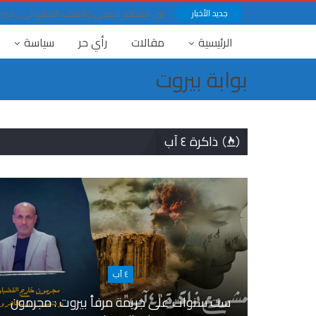
جديد الأخبار
بين المطمر الصحي والمكب العشوائي… سرار ف
الرئيسية
مقالات
رأي حر
سياسة
بوابة بيروت
ذاكرة ٤ آب
٤ آب
ست سنوات على جريمة مرفأ بيروت : مجرمون