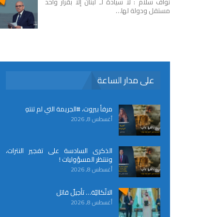
نواف سلام : لا سيادة لـ لبنان إلا بقرار واحد
مستقل ودولة لها…
على مدار الساعة
مرفأ بيروت، #الجريمة التي لم تنتهِ
أغسطس 8, 2026
الذكرى السادسة على تفجير النترات،
وننتظر المسؤوليات !
أغسطس 8, 2026
الاتّكاليّة… تأجيلٌ قاتل
أغسطس 8, 2026