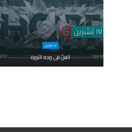
١٧ تشرين
الفنّ في وجه الثورة