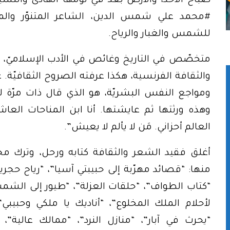
صباح الأحد، والأرض بعد في نومها الهادئ والنسيم ا
#محمد علي شمس الدين، الشاعر المتنوّر والمؤ
للشمس والغبار والرياح.
متخصّص في التاريخ وغائص في الأدب الإسلاميّ، و
والثقافة الفرنسية، هكذا عرفته الصروح الثقافيّة. عا
ومواجع النفس البشريّة، هو الذي قال ذات مرّة لـ”
وهذه ورثتها ثم عايشتها. أنا ابن المناحات العاشور
العالم أحزاني. مَن لا يألم لا يعيش”.
أغلق فقيد الشعر والثقافة كتابه ورحل، وترك مجمو
منها: “قصائد مهرّبة إلى حبيبتي آسيا”، “رياح حجري
“كتاب الطواف”، “حلقات العزلة”، “طيور إلى الشمس
لأحلام الملك المخلوع”، “أناديك يا ملكي وحبيبي”
“يحرث في آبار”، “منازل النرد”، “ممالك عالية”،