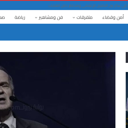
ي عكار بين التضليل الإعلامي ومخاطر دفن النفايات
أمن وقضاء
متفرقات
فن ومشاهير
رياضة
صح
٤ آب
“كان التهديد، فكان يعلم، ووقع التفجير” بين ٤