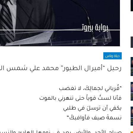
آب…
حياة وناس
رحيل “أميرال الطيور” محمد علي شمس الدين
“قُرباني لجمالِكَ، لا تغضب
فأنا لستُ قوياً حتى تنهرني بالموت
يكفي أن ترسلَ في طلبي
نسمةَ صيف فأوافيكْ”