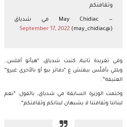
وثقافتكم
— May Chidiac مي شدياق
September 17, 2022
(@may_chidiac)
وفي تغريدة ثانية, كتبت شدياق, “هيأتو أفلس…
ويللي بأفلّس بيفتش ع “دفاتر بيو أو بالأحرى غيرو”
العتيقة”.
وختمت الوزيرة السابقة مي شدياق, بالقول: “نعم
لبناننا وثقافتنا لا يشبهان لبنانكم وثقافتكم”.