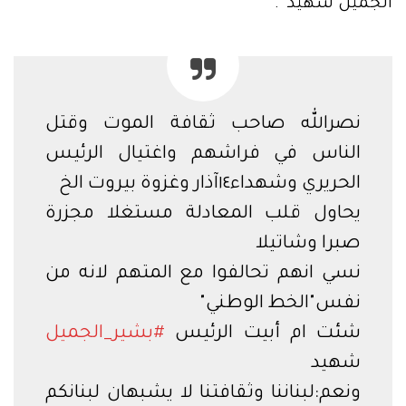
الجميل شهيد”.
نصرالله صاحب ثقافة الموت وقتل
الناس في فراشهم واغتيال الرئيس
الحريري وشهداء١٤آذار وغزوة بيروت الخ
يحاول قلب المعادلة مستغلا مجزرة
صبرا وشاتيلا
نسي انهم تحالفوا مع المتهم لانه من
نفس"الخط الوطني"
شئت ام أبيت الرئيس
#بشير_الجميل
شهيد
ونعم:لبناننا وثقافتنا لا يشبهان لبنانكم