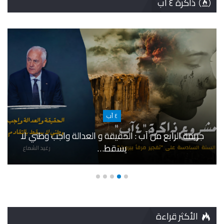
ذاكرة ٤ آب
٤ آب
جريمة الرابع من آب : الحقيقة و العدالة واجب وطني لا
يسقط…
الأكثر قراءة