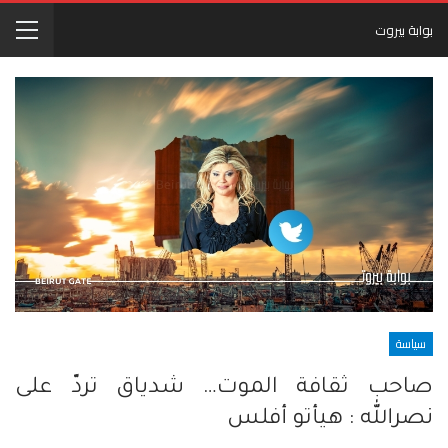
بوابة بيروت
سياسة
صاحب ثقافة الموت… شدياق تردّ على
نصرالله : هيأتو أفلس