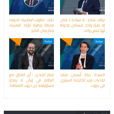
نواف سلام : لا سيادة لـ لبنان
خلف : تطويب البطريرك الحويك
إلا بقرار واحد مستقل ودولة
محطة وطنية تؤكد التمسك
لها جيش واحد
بخيار لبنان الكبير
سياسة
سياسة
السيدة حياة أرسلان تنتقد
ميراز الجندي : أي اتفاق مع
لقاءات وزير الخارجية السوري
النظام في إيران لا يمحو
في بيروت
مسؤوليته عن حروب المنطقة