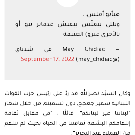
هيأتو أفلس…
ويللي ببفلّس بيفتش عدفاتر بيو أو
بالأحرى غيرو) العتيقة
— May Chidiac مي شدياق
September 17, 2022
(@may_chidiac)
وكان السيّد نصرالله قد ردَّ على رئيس حزب القوات
اللبنانية سمير جعجع, دون تسميته, من خلال شعار
“لبناننا غير لبنانكم”, قائلًا : “في مقابل ثقافة
إنتقامكم البشعة ثقافتنا هي الحياة بحيث لم ننتقم
من العملاء عند التحرير”.