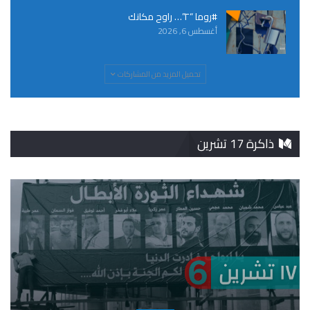
#روما “٢”… راوح مكانك
أغسطس 6, 2026
تحميل المزيد من المشاركات
ذاكرة 17 تشرين