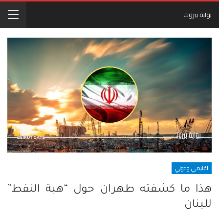
بوابة بيروت
اقليمي ودولي
هذا ما كشفته طهران حول “هبة النفط”
للبنان