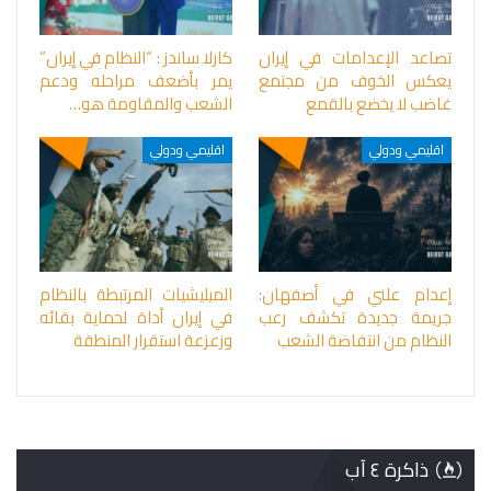
تصاعد الإعدامات في إيران
كارلا ساندز : “النظام في إيران”
يعكس الخوف من مجتمع
يمر بأضعف مراحله ودعم
غاضب لا يخضع بالقمع
الشعب والمقاومة هو…
اقليمي ودولي
اقليمي ودولي
إعدام علني في أصفهان:
الميليشيات المرتبطة بالنظام
جريمة جديدة تكشف رعب
في إيران أداة لحماية بقائه
النظام من انتفاضة الشعب
وزعزعة استقرار المنطقة
ذاكرة ٤ آب