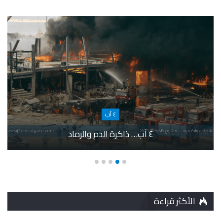
٤ آب
٤ آب… ذاكرة الدم والرماد
الأكثر قراءة