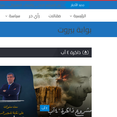
جديد الأخبار
بين المطمر الصحي والمكب العشوائي… سرار ف
الرئيسية
مقالات
رأي حر
سياسة
بوابة بيروت
ذاكرة ٤ آب
٤ آب