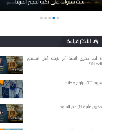
ست سنوات على نكبة تفجير المرفأ
الأكثر قراءة
٤ آب، ذكرى أليمة أم بارقة أمل لتحقيق
العدالة؟
#روما “٢”… راوح مكانك
ذكرى مأثرة الأيادي السود