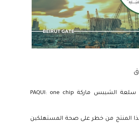
العدالة؟
٤ آب، مناسبة سقوط الآلهة المتخمة بالتفاهة
أصدرت وزارة الاقتصاد قراراً قضى بمنع استيراد سلعة الشيبس ماركة PAQUI: one chip
 هذا المنتج من خطر على صحة المستهلكين