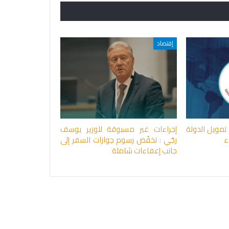
إقتصاد
: تمويل الدولة
إجراءات غير مسبوقة للوزير يوسف
ء
رجّي : تخفّض رسوم جوازات السفر إلى
جانب إعفاءات شاملة