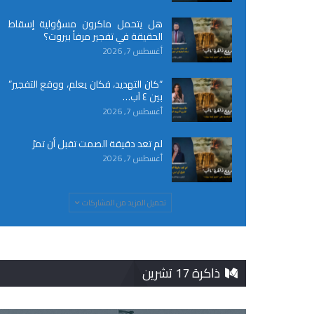
هل يتحمل ماكرون مسؤولية إسقاط
الحقيقة في تفجير مرفأ بيروت؟
أغسطس 7, 2026
“كان التهديد، فكان يعلم، ووقع التفجير”
بين ٤ آب…
أغسطس 7, 2026
لم تعد دقيقة الصمت تقبل أن تمرّ
أغسطس 7, 2026
تحميل المزيد من المشاركات
ذاكرة 17 تشرين