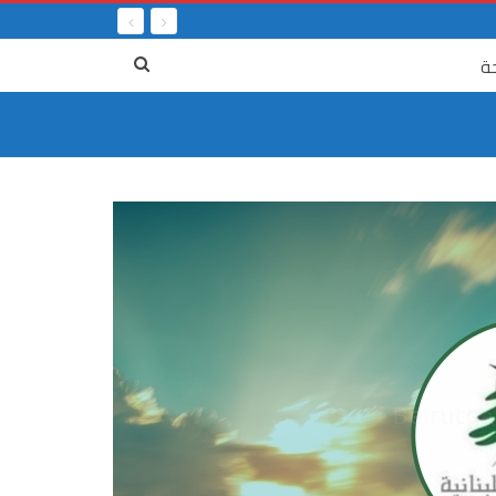
ة
٤ آب
٤ آب، ذكرى أليمة أم بارقة أمل لتحقيق