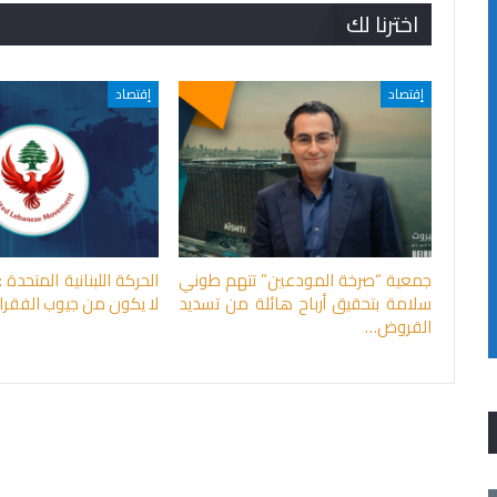
اخترنا لك
إقتصاد
إقتصاد
جمعية “صرخة المودعين” تتهم طوني
الحركة اللبنانية المتحدة 
سلامة بتحقيق أرباح هائلة من تسديد
لا يكون من جيوب الفقرا
القروض…