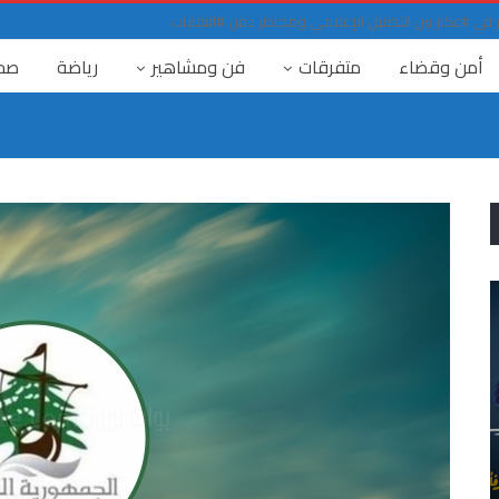
ي #عكار بين التضليل الإعلامي ومخاطر دفن #النفايات
أمن وقضاء
متفرقات
فن ومشاهير
رياضة
صح
٤ آب