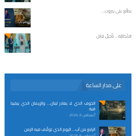
بطلّع على بيروت…
الاتّكاليّة… تأجيلٌ قاتل
على مدار الساعة
الخوف الذي لا يغادر لبنان… والإيمان الذي يبقينا
فيه
أغسطس 9, 2026
الرابع من آب… اليوم الذي توقّف فيه الزمن
أغسطس 9, 2026