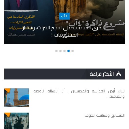
٤ آب
الذكرى السادسة على تفجير النترات، وننتظر
المسؤوليات !
الأكثر قراءة
لبنان أرض القداسة والقديسين : أثر الرسالة الروحية
والثقافية…
المشانق وسياسة الخوف