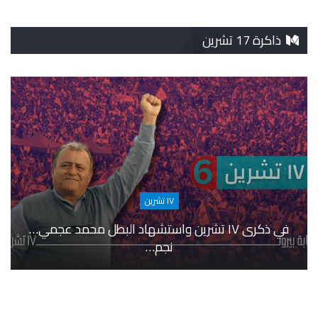
ذاكرة 17 تشرين
١٧ تشرين
في ذكرى ١٧ تشرين واستشهاد البطل محمد عجمي…
نجم…