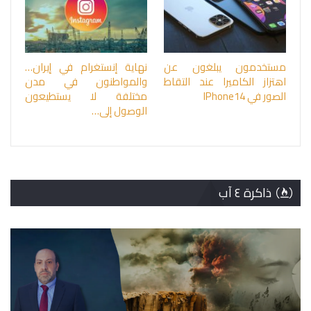
مستخدمون يبلغون عن
نهاية إنستغرام في إيران…
اهتزاز الكاميرا عند التقاط
والمواطنون في مدن
الصور في IPhone14
مختلفة لا يستطيعون
الوصول إلى…
ذاكرة ٤ آب