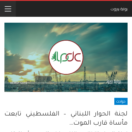
بوابة بيروت
حوادث
لجنة الحوار اللبناني – الفلسطيني تابعت
مأساة قارب الموت…