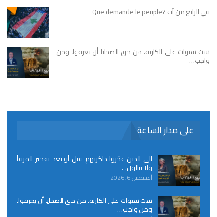
في الرابع من آب ?Que demande le peuple
ست سنوات على الكارثة، من حق الضحايا أن يعرفوا، ومن
واجب…
على مدار الساعة
الى الذين فجّروا ذاكرتهم قبل أو بعد تفجير المرفأ
ولا يبالون…
أغسطس 6, 2026
ست سنوات على الكارثة، من حق الضحايا أن يعرفوا،
ومن واجب…