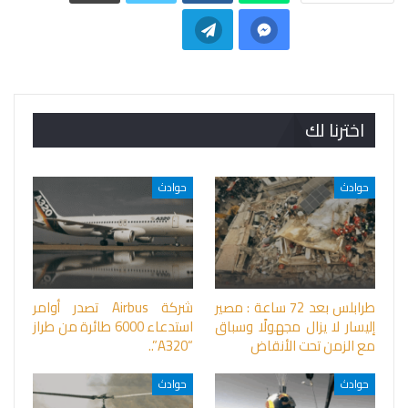
اخترنا لك
حوادث
حوادث
طرابلس بعد 72 ساعة : مصير
شركة Airbus تصدر أوامر
إليسار لا يزال مجهولًا وسباق
استدعاء 6000 طائرة من طراز
مع الزمن تحت الأنقاض
“A320”..
حوادث
حوادث