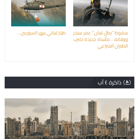
سقوط “بطل لبنان” عمر سنجر
طيار لبناني يبهر السوريين…
ووفاته… مأساة جديدة تضرب
الطيران الشراعي
ذاكرة ٤ آب