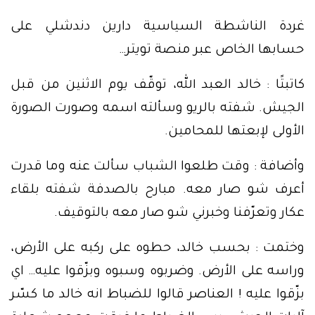
غردة الناشطة السياسية دارين دندشلي على
حسابها الخاص عبر منصة تويتر…
كاتبتًا : خالد العبد الله، توقّف يوم الاثنين من قبل
الجيش. شفته بالريو وسألته اسمه وصورت الصورة
الأولى لإبعتها للمحامين.
وأضافة : وقت طلعوا الشباب سألت عنه وما قدرت
أعرف شو صار معه. مبارح بالصدفة شفته بلقاء
عكار وتعرّفنا وخبرني شو صار معه بالتوقيف.
وختمت : بحسب خالد، حطوه على ركبه على الأرض،
وراسه على الأرض. وضربوه وسبوه وبزّقوا عليه… اي
بزّقوا عليه ! العناصر قالوا للضباط انه خالد ما كسّر