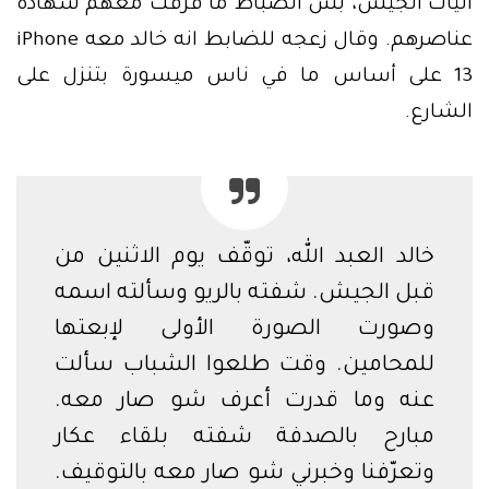
آليات الجيش، بس الضباط ما فرقت معهم شهادة
عناصرهم. وقال زعجه للضابط انه خالد معه iPhone
13 على أساس ما في ناس ميسورة بتنزل على
الشارع.
خالد العبد الله، توقّف يوم الاثنين من
قبل الجيش. شفته بالريو وسألته اسمه
وصورت الصورة الأولى لإبعتها
للمحامين. وقت طلعوا الشباب سألت
عنه وما قدرت أعرف شو صار معه.
مبارح بالصدفة شفته بلقاء عكار
وتعرّفنا وخبرني شو صار معه بالتوقيف.