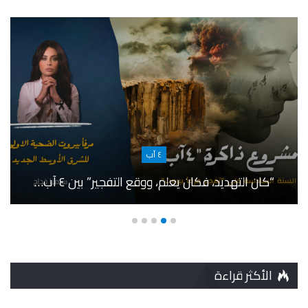
٤ آب
“كان التهديد، فكان يعلم، ووقع التفجير” بين ٤ آب…
الأكثر قراءة