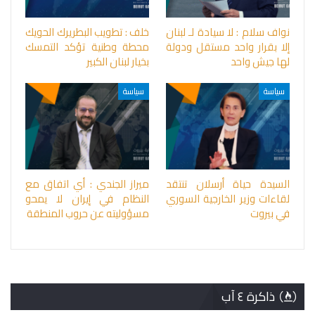
نواف سلام : لا سيادة لـ لبنان
خلف : تطويب البطريرك الحويك
إلا بقرار واحد مستقل ودولة
محطة وطنية تؤكد التمسك
لها جيش واحد
بخيار لبنان الكبير
سياسة
سياسة
السيدة حياة أرسلان تنتقد
ميراز الجندي : أي اتفاق مع
لقاءات وزير الخارجية السوري
النظام في إيران لا يمحو
في بيروت
مسؤوليته عن حروب المنطقة
ذاكرة ٤ آب