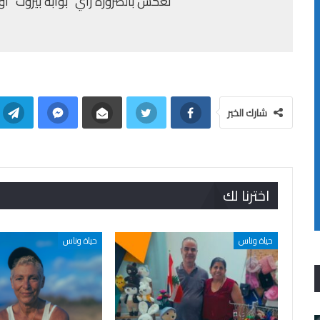
تعكس بالضرورة رأي "بوابة بيروت" أو إد
شارك الخبر
اخترنا لك
حياة وناس
حياة وناس