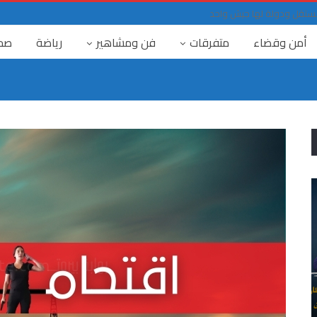
حد مستقل ودولة لها جيش واحد
أمن وقضاء
متفرقات
فن ومشاهير
رياضة
صح
٤ آب