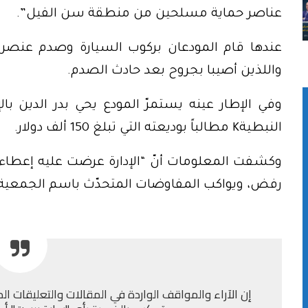
عناصر حماية مسلحين من منطقة سن الفيل”.
عندها قام المودعان بركوب السيارة وصدم عنصرين 
واللذين أصيبا بجروح بعد حادث الصدم.
وفي الإطار عينه يستمرّ المودع يحي بدر الدين ب
النبطيةK مطالباً بوديعته التي تبلغ 150 ألف دولار.
رفض، ويواكب المفاوضات المتحدّث باسم الجمعية اب
إن الآراء والمواقف الواردة في المقالات والتعليقات الم