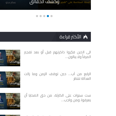
م
وكشف الحقائق
الأكثر قراءة
الى الذين فجّروا ذاكرتهم قبل أو بعد تفجير
المرفأ ولا يبالون…
الرابع من آب… حين توقف الزمن وما زالت
العدالة تنتظر
ست سنوات على الكارثة، من حق الضحايا أن
يعرفوا، ومن واجب…