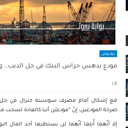
“الوطن هو ألّا يحدث ذلك كلّه”… لكنّه حدث
٤ آب، مناسبة سقوط الآلهة ا
حياة وناس
مودع يدهس حراس البنك في جل الديب… 
LB
قع إشكال أمام مصرف سوسيته جنرال في جل ال
صرخة المودعين، إنّ “مودعيْن أتيا كالعادة لسحب م