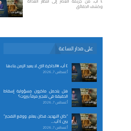
٤ آب، من جريمة العصر إلى انتظار العدالة
وكشف الحقائق
على مدار الساعة
٤ آب، #الذاكرة التي لا يعيد الزمن بناءها
أغسطس 7, 2026
هل يتحمل ماكرون مسؤولية إسقاط
الحقيقة في تفجير مرفأ بيروت؟
أغسطس 7, 2026
“كان التهديد، فكان يعلم، ووقع التفجير”
بين ٤ آب…
أغسطس 7, 2026