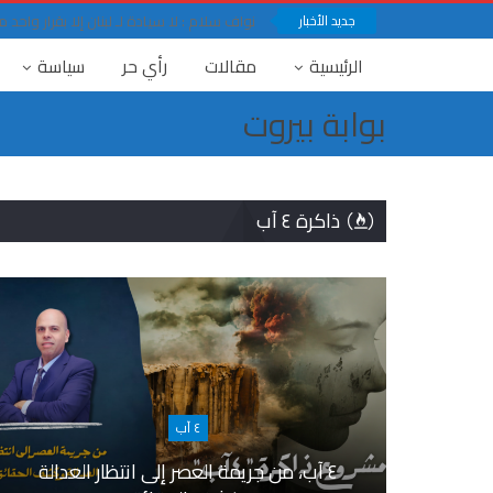
جديد الأخبار
نواف سلام : لا سيادة لـ لبنان إلا بقرار وا
الرئيسية
مقالات
رأي حر
سياسة
بوابة بيروت
ذاكرة ٤ آب
٤ آب
٤ آب، من جريمة العصر إلى انتظار العدالة