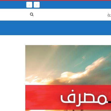
ة
٤ آب
من نيترا