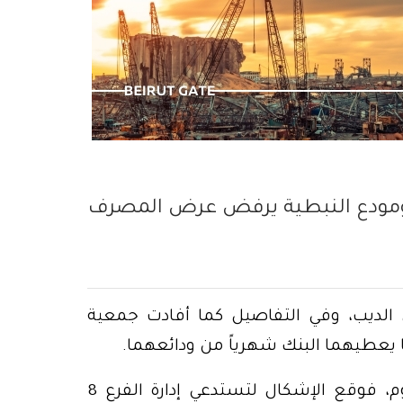
لمتخمة بالتفاهة
ومودع النبطية يرفض عرض المصرف
ديب، وفي التفاصيل كما أفادت جمعية
ا يعطيهما البنك شهرياً من ودائعهما.
إلا أنّهما أُبلغا أنّهما لن يستطيعا أخذ المال اليوم، فوقع الإشكال لتستدعي إدارة الفرع 8