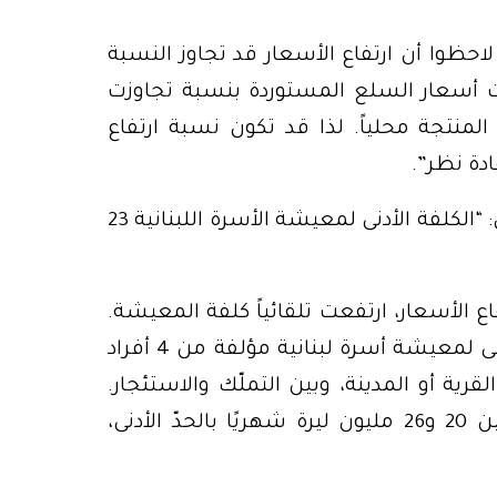
لاحظوا أن ارتفاع الأسعار قد تجاوز النسبة
بما تعدّت الـ 500%، إذ ارتفعت أسعار السلع المستوردة بنسبة تجاوزت
لمنتجة محلياً. لذا قد تكون نسبة ارتفاع
كما ونشرت “الدولية للمعلومات” تقريراً تحت عنوان: “الكلفة الأدنى لمعيشة الأسرة اللبنانية 23
اع الأسعار، ارتفعت تلقائياً كلفة المعيشة.
أجرت “الدولية للمعلومات” دراسة حول الكلفة الأدنى لمعيشة أسرة لبنانية مؤلفة من 4 أفراد
رية أو المدينة، وبين التملّك والاستئجار.
وخلصت الدراسة إلى أن كلفة المعيشة تتراوح بين 20 و26 مليون ليرة شهريًا بالحدّ الأدنى،