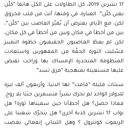
17 تشرين 2019، كل الطاولات على الكل هاتفا “كلّن
يعني كلّن”. العبارة، في وقتها، أتت من قلب محروق
لكن، مع الأيام، يفترض أن يُميّز الغاضب بين “كلّن”،
بين من أخطأ في مكان وبين من أخطأ في كل مكان،
لكن لم يعطَ الغاضبون الحقيقيون حظوة التمييز
فسُلبت الثورة الحقّة من المقهورين واستعادت
المنظومة المتجذرة الإمساك بها وراحت تقبض
عليها مستعينة بمنهجية “فرق تسد”.
سنتات قليلة “قامت” لها الدنيا، وأربعون ألف ليرة
للدولار الواحد لم تحرك بشراً متسمرين جثثا بلا روح.
فماذا حصل؟ هل أخطأنا حين سميناها ثورة؟ هل
نواب 17 تشرين كذبة أخرى؟ هل يتحرّك شعبنا على
الريموت كونترول ؟ وهل اللبناني إنفعالي يغضب