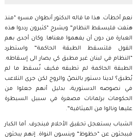
نعم أخطأت. هذا ما قاله الدكتور أنطوان مسره “منذ
هتفت فليسقط النظام” ويشرح “كثيرون رددوا هذه
العبارة من دون أن يفهموا معناها. وكان أجدى بهم
القول فلتسقط الطبقة الحاكمة” واستطرد
“النظام في لبنان غير مطبق كي يصار الى إسقاطه.
الطبقة الحاكمة لم تطبقه فكيف نُسقط ما لم
يُطبق؟ لدينا دستور بالنصّ والروح لكن جرى التلاعب
في نصوصه الدستورية، بدليل أنهم جعلوا من
الحكومات برلمانات مصغرة في سبيل السيطرة
عليها ونالوا من الميثاقية”.
الشباب يستعجل تحقيق الأحلام فينجرف. أما الكبار
فيبحثون عن “حظوظ” وينسون النواة. إنهم يبحثون