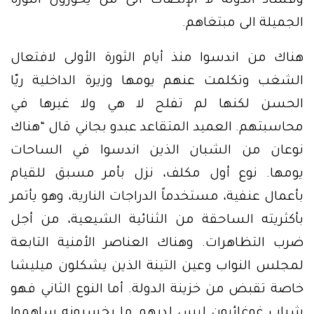
وفساد الدولة لا الإنصات الى من يحوّرون الثورة
الجميلة الى مبتغاهم.
هناك من اندسوا منذ أيام الثورة الأولى لافتعال
الشغب وتكلمت عنهم يومها وزيرة الداخلية ريّا
الحسن لكنها لم تفلح لا هي ولا غيرها في
محاسبتهم. العميد المتقاعد عبدو بجاني قال “هناك
نوعان من الشبان الذين اندسوا في الساحات
يومها. نوع أول مكلف، نزل بأمر مسبق للقيام
بأعمال عنفية، مستخدماً الدراجات النارية، وهو يأتمر
بأكثريته الساحقة من الثنائية الشيعية، من أجل
ضرب التظاهرات. وهناك العناصر الأمنية التابعة
لمجلس النواب وعين التينة الذين يشكلون ميليشا
خاصة تقبض من خزينة الدولة. أما النوع الثاني فهو
شباب غوغائيون ليس لديهم ما يخسرونه ساهموا