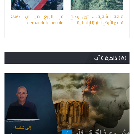
قلعة الشقيف… حين يصبح
في الرابع من آب ?Que
تدمير الأرض اختبارًا لإنسانيتنا
demande le peuple
ذاكرة ٤ آب
٤ آب