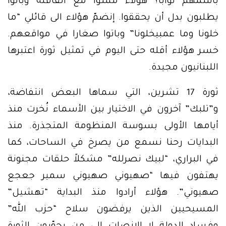
باسمهم نواباً؟ هؤلاء مشوا مع القافلة وباتوا
يطلبون بدل أن يحققوا. إنضمّ هؤلاء الى قائلي “ما
خلونا وما عمبيخلونا” وباتوا صغارا في مواقعهم.
خسر هؤلاء أقله حتى اليوم في تمثيل ثورة اعتبرها
اللبنانيون مجيدة.
ثورة 17 تشرين، التي سماها البعض انتفاضة،
و”تلبك” آخرون في الاختيار بين الأسماء نُخرت منذ
أيامها الأولى بسوسة المنظومة المتجذرة. منذ
البدايات رحنا نسمع من يصرخ في الساحات، كما
في البراري، “لبيك نصرلله” مشكلاً حلقات مجنونة
يهتفون فيها “صهيوني صهيوني سمير جعجع
صهيوني”. هؤلاء أرادوا منذ البداية “تهشيل”
المسيحيين الذين يرفضون سلاح “حزب الله”