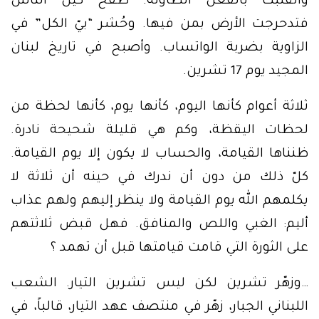
وانقلبت بالفعل الطاولة. طفح كيل الناس
فتدحرجت الأرض بمن فيها. وحُشر “بيّ الكل” في
الزاوية بضربة الواتساب. وأصبح في تاريخ لبنان
المجيد يوم 17 تشرين.
ثلاثة أعوام كأنها اليوم، كأنها يوم، كأنها لحظة من
لحظات اليقظة، وكم هي قليلة شحيحة نادرة.
ظنناها القيامة، والحساب لا يكون إلا يوم القيامة.
كلّ ذلك من دون أن ندرك في حينه أن ثلاثة لا
يكلمهم الله يوم القيامة ولا ينظر إليهم ولهم عذاب
أليم: الغبي واللص والمنافق. فهل قبض ثلاثتهم
على الثورة التي قامت قيامتها قبل أن تهمد ؟
…وزهّر تشرين لكن ليس تشرين التيار. الشعب
اللبناني الجبار، زهّر في منتصف عهد التيار، قالباً، في