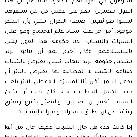
ينخرطون في طوائفهم. الذاكرة دفعتهم الى هذا
القول معتبرين أنهم على عكس كل من سبقوهم
ليسوا طوائفيين. صيغة النكران تشي بأن المنكر
موجود. أمر آخر لفت أستاذ علم الاجتماع وهو إعلان
الشابات والشباب: بدنا حكومة. هذا القول يشي
باستسلامهم. وكان أجدى بهم أن ينادوا: نريد
تشكيل حكومة. نريد انتخاب رئيس، يفترض بالشباب
صناعة الأشياء لا المطالبة بها. يفترض بالثائر أن
يقول: أنا من أقرر. أنا المشرّع. المواطن الثائر يلعب
دوره الكامل المطلوب منه. كان يجب أن يكون
الشباب تغييريين فعليين. والمغيّر يخترع ويقترح
وينفذ بدل أن يطلق شعارات وعبارات إنشائية”.
إذا كانت هذه هي حال الشباب فكيف حال من أتوا