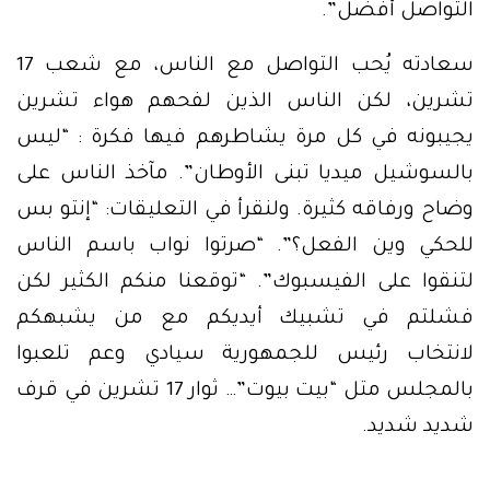
التواصل أفضل”.
سعادته يُحب التواصل مع الناس، مع شعب 17
تشرين، لكن الناس الذين لفحهم هواء تشرين
يجيبونه في كل مرة يشاطرهم فيها فكرة : “ليس
بالسوشيل ميديا تبنى الأوطان”. مآخذ الناس على
وضاح ورفاقه كثيرة. ولنقرأ في التعليقات: “إنتو بس
للحكي وين الفعل؟”. “صرتوا نواب باسم الناس
لتنقوا على الفيسبوك”. “توقعنا منكم الكثير لكن
فشلتم في تشبيك أيديكم مع من يشبهكم
لانتخاب رئيس للجمهورية سيادي وعم تلعبوا
بالمجلس متل “بيت بيوت”… ثوار 17 تشرين في قرف
شديد شديد.