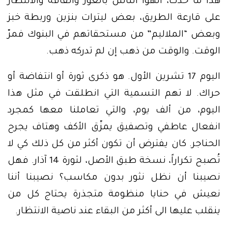
هذا ما حدث، ألهوا الناس بالعوز والفاقة والانتظار
على قارعة الطريق، بعض ليترات بنزين وربطة خبز
وبعض “الملاليم” من مستحقاتهم في البنوك فمرّ
الوقت. والوقت من ذهب إن لم تدركه ذهب.
اليوم 17 تشرين الأول. هو ذكرى ثورة أو انتفاضة أو
حراك. لا تهم التسمية التي انطلقت في مثل هذا
اليوم، من ألف يوم، والتي تعاملنا معها كمجرد
انفعال عاطفي وتصفيق يمزّق الأكف وهتاف يجرح
الحناجر. كان يفترض أن تكون أكثر من كل ذلك كي لا
تُصبح تكراراً، نسخة طبق الأصل، لثورة 14 آذار. فهل
نصيبنا أن نظل نثور بدون مكاسب؟ نصيبنا أننا
نعيش في حنايا منظومة متجذرة يحتاج كل من
ينقلب عليها الى أكثر من البقاء عند ناصية الانتظار.