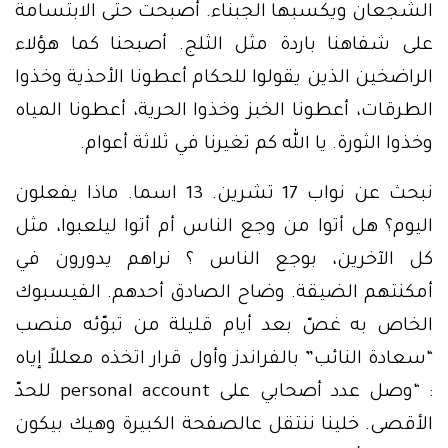
الشجعان ويكسبها الجبناء. أصبحت حتى الابتسامة
على شفاهنا باردة مثل الثلج. أصبحنا كما هؤلاء
الراضخين الذين يقولوا للحكام أعطونا الأحذية وخذوا
الطرقات، أعطونا الخبز وخذوا الحرية، أعطونا المياه
وخذوا الثورة. يا الله كم تغيرنا في ثلاثة أعوام.
نبحث عن نواب 17 تشرين. 13 اسما. ماذا يفعلون
اليوم؟ هل أتوا من وجع الناس أم أتوا ليلعبوا، مثل
كل الآخرين، بوجع الناس ؟ نراهم يدورون في
أمكنتهم الضيقة. وضاح الصادق أحدهم. الفيسبوك
الخاص به غصّ بعد أيام قليلة من تبوّئه منصب
“سعادة النائب” بالفراندز وأول قرار اتخذه معللاً إياه
: “وصل عدد أصحابي على personal account للحدّ
الأقصى. خلينا ننتقل عالصفحة الكبيرة وهيك بيكون