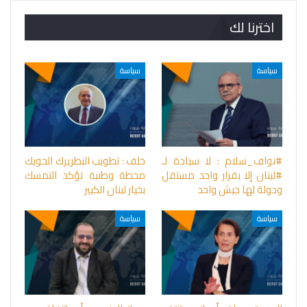
اخترنا لك
سياسة
سياسة
#نواف_سلام : لا سيادة لـ
خلف : تطويب البطريرك الحويك
#لبنان إلا بقرار واحد مستقل
محطة وطنية تؤكد التمسك
ودولة لها جيش واحد
بخيار لبنان الكبير
سياسة
سياسة