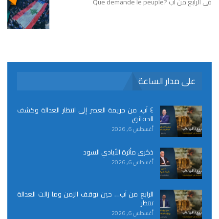
في الرابع من آب ?Que demande le peuple
على مدار الساعة
٤ آب، من جريمة العصر إلى انتظار العدالة وكشف
الحقائق
أغسطس 6, 2026
ذكرى مأثرة الأيادي السود
أغسطس 6, 2026
الرابع من آب… حين توقف الزمن وما زالت العدالة
تنتظر
أغسطس 6, 2026