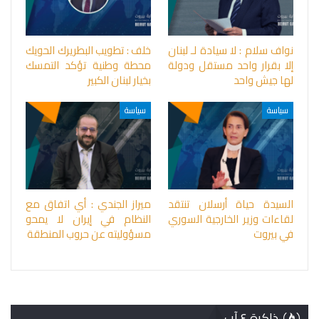
نواف سلام : لا سيادة لـ لبنان
خلف : تطويب البطريرك الحويك
إلا بقرار واحد مستقل ودولة
محطة وطنية تؤكد التمسك
لها جيش واحد
بخيار لبنان الكبير
سياسة
سياسة
السيدة حياة أرسلان تنتقد
ميراز الجندي : أي اتفاق مع
لقاءات وزير الخارجية السوري
النظام في إيران لا يمحو
في بيروت
مسؤوليته عن حروب المنطقة
ذاكرة ٤ آب