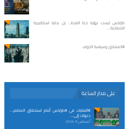
طرابلس ليست نهاية خط النفط… بل بداية استراتيجية
اقتصادية…
#المشانق وسياسة الخوف
على مدار الساعة
#النفايات في #طرابلس أمام استحقاق المطمر…
دعوات إلى…
أغسطس 9, 2026