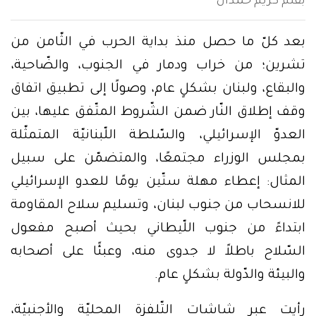
بقلم كريم حمدان
بعد كلّ ما حصل منذ بداية الحرب في الثّامن من
تشرين؛ من خراب ودمار في الجنوب، والضّاحية،
والبقاع، ولبنان بشكلٍ عام، وصولًا إلى تطبيق اتفاق
وقف إطلاق النّار ضمن الشّروط المتّفق عليها، بين
العدوّ الإسرائيلي، والسّلطة اللّبنانيّة المتمثّلة
بمجلس الوزراء مجتمعًا، والمتضمّن على سبيل
المثال: إعطاء مهلة ستّين يومًا للعدو الإسرائيلي
للانسحاب من جنوب لبنان، وتسليم سلاح المقاومة
ابتداءً من جنوب اللّيطاني بحيث أصبح مفعول
السّلاح باطلاً لا جدوى منه، وعبئًا على أصحابه
والبيئة والدّولة بشكلٍ عام.
رأيت عبر شاشات التّلفزة المحليّة والأجنبيّة،