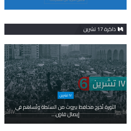
ذاكرة 17 تشرين
١٧ تشرين
الثورة تُخرج محافظ بيروت من السلطة وتُساهم في
إيصال قاضٍ…