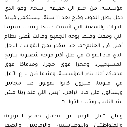
مؤسسة، من حلم الى حقيقة راسخة، وهو الذي
دخل بطن الحوت وخرج بعد 11 سنة، ليستكمل قيادة
القوات والقضية التي ائتمنت عليها رفيقتنا ستريدا
التي وقفت وقتها بوجه الجميع وقالت لأعتى نظام
أمنى في العالم:”ما حدا بيقدر يحلّ القوات”، الرجل
الذي قاد القوات في ظل أكبر موجة شعبوية بتاريخ
المسيحيين، وحجرا فوق حجرا، ومدماكا فوق
مدماكا، أعاد بناء المؤسسة، وعندما كان يزرع الأمل
في قلوبنا، كثيرون كانوا يقولون عنا مجانين
ويسألون على ماذا نراهن، “بس اللي عند ربنا مش
عند الناس، وبقيت القوات”.
وقال: “على الرغم من تحامل جميع المرتزقة
والمتواطئين واليوضاسيين والرماديين والصفر