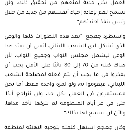
العمل بكل جدية لمنعهم من تحقيق ذلك، ولن
نسمح لهم بإعادة إحياء أنفسهم من جديد من خلال
رئيس ينفذ أجندتهم”.
واستطرد جعجع: “بعد هذه التطورات كلها والوعي
الذي تشكل لدى الشعب اللبناني، أتمنى أن يمتد هذا
الوعي ليشمل مجلس النواب وجميع النواب، لأن
هناك كتلة من 70 إلى 80 نائبًا على الأقل يجب أن
يفكروا في ما يجب أن يتم فعله لمصلحة الشعب
اللبناني، فيقوموا به، ولو لمرة واحدة فقط. أما نحن
فمستمرون في العمل بكل جد، ولن نتراجع أبدًا.
حتى في عز أيام المنظومة لم نتركها تأخذ مداها،
والآن لن نسمح لها بذلك”.
وكان جعجع استهل كلمته بتوجيه التهنئة لمنطقة