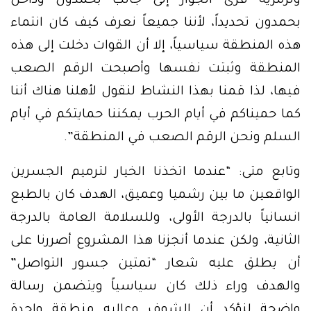
ولرمزية قرى الجوار إلى جانب بحمدون وداخل
بحمدون تحديداً، لأننا جميعاً نعرف كيف كان انتماء
هذه المنطقة سياسياً، إلا أن القوات دخلت إلى هذه
المنطقة وثبتت نفسها وأصبحت الرقم الصعب
فيها، لذا قمنا بهذا النشاط لنقول لأهلنا هناك أننا
كما حميناكم في أيام الحرب يمكننا حمايتكم في أيام
السلم ونحن الرقم الصعب في المنطقة”.
وتابع متى: “عندما اتخذنا الخيار لترميم الجسرين
الواقعين ما بين رشميا وعميق، الهدف كان بالطبع
انسانياً بالدرجة الأولى، وللسلامة العامة بالدرجة
الثانية، ولكن عندما أنجزنا هذا المشروع أصررنا على
أن يطلق عليه شعار “تمتين جسور التواصل”
والهدف وراء ذلك كان سياسياً ويتضمن رسالة
واضحة لنؤكد أن الشوف وعاليه منطقة واحدة