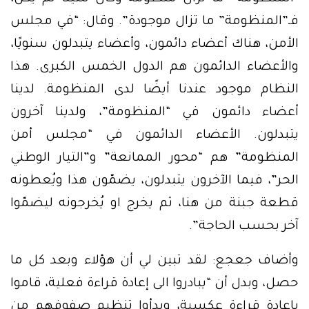
فـ”المنظومة” ما تزال موجودة”. وقال: “في مجلس
الأمن، هناك أعضاء دائمون، وأعضاء يتبدلون سنويًا،
والأعضاء الدائمون هم الدول الخمس الكبرى. هذا
النظام موجود عندنا أيضًا لدى المنظومة. لدينا
أعضاء دائمون في “المنظومة”، ولدينا آخرون
يتبدلون. الأعضاء الدائمون في “مجلس أمن
المنظومة” هم “محور الممانعة” و”التيار الوطني
الحر”، فيما الآخرون يتبدلون، يضمّون هذا ويُعطونه
قطعة جبنة من هنا، ثم يخرج او يُخرجونه ليضمّوا
آخر بحسب الحاجة”.
وأضاف جعجع: لقد تبين لي أن هؤلاء وبعد كل ما
حصل، وبدل أن “يبادروا الى إعادة قراءة فعلية، قاموا
بإعادة قراءة عكسية، وبدأوا تنظيم صفوفهم من