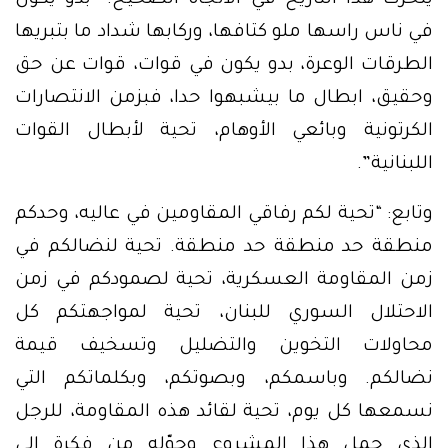
يتحرك هذا التاريخ في الاتجاه الصحيح. “بدو يكون
في ناس راسها ملو كتافها، وركابها شداد ما بتبريها
الطرقات الوعرة، بدو يكون في قوات، قوات عن حق
وحقيق، ابطال ما بيشبهوا حدا، فبزمن الانتصارات
الكرتونية وبائعي الأوهام، تحية لأبطال القوات
اللبنانية”.
وتابع: “تحية لكم رفاقي المقاومين في عاليه، وحدكم
منطقة حد منطقة حد منطقة. تحية لنضالكم في
زمن المقاومة العسكرية، تحية لصمودكم في زمن
الاحتلال السوري للبنان، تحية لمواجهتكم كل
محاولات التخوين والتضليل وتسخيف قيمة
نضالكم. وباسمكم، وبصوتكم، وبكلماتكم التي
نسمعها كل يوم، تحية لقائد هذه المقاومة، للرجل
الذي حمل هذا المشروع وحوّله من فكرة الى