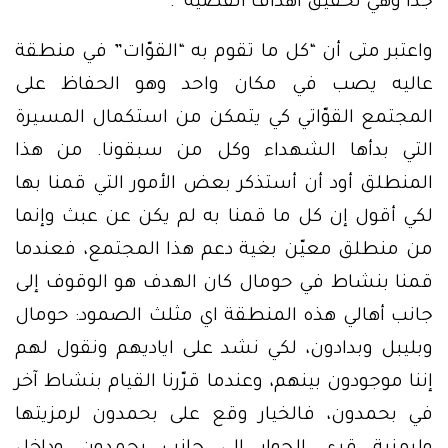
جداً وهي تحقيق أهداف القضيّة”.
واعتبر متى أن “كل ما تقوم به “القوّات” في منطقة
عاليه يصب في مكان واحد وهو الحفاظ على
المجتمع القوّاتي كي يتمكن من استكمال المسيرة
التي بدأها الشهداء وكل من سبقونا. من هذا
المنطلق أود أن أستذكر بعض الأمور التي قمنا بها
لكي أقول إن كل ما قمنا به لم يكن عن عبث وإنما
من منطلق معيّن بغية دعم هذا المجتمع، فعندما
قمنا بنشاط في حومال كان الهدف هو الوقوف إلى
جانب أهالي هذه المنطقة اي مثلث الصمود: حومال
وبليبل وبدادون، لكي نشد على اياديهم ونقول لهم
إننا موجودون بينهم، وعندما قرّرنا القيام بنشاط آخر
في بحمدون، فالخيار وقع على بحمدون لرمزيتها