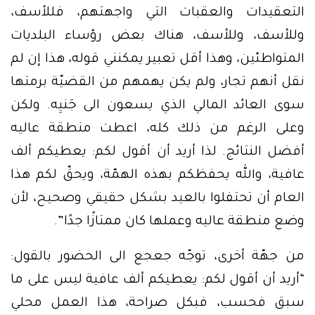
التعقيدات والعقبات التي واجهتهم، فللأسف،
وللأسف، وللأسف، هناك بعض رؤساء البلديات
المتواطئين، وهذا أقل تعبير يمكنني قوله، هذا إن لم
نقل أنهم تجار، ولم يكن يهمهم من القضيّة برمتها
سوى العائد المالي الذي يسعون الى جَنيِه. ولكن
وعلى الرغم من ذلك كله، اعطت منطقة عاليه
أفضل النتائج. لذا أريد أن أقول لكم: يعطيكم ألف
عافية، والله يحفظكم بهذه الهمّة، ويحقّ لكم هذا
العام أن تحتفلوا بالعيد بشكل حقيقي وصحيح، لأن
وضع منطقة عاليه وعملها كان ممتازًا جدًا”.
من جهّة أخرى، توجّه جعجع الى الحضور بالقول:
“أريد أن أقول لكم: يعطيكم ألف عافية ليس على ما
سبق فحسب، فبكل صراحة، هذا العمل محلي