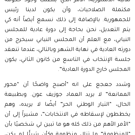
للآلية الدستورية، الأمر الذي يتطلب وجود حكومة
مكتملة الصلاحيات، وأن يكون لدينا رئيس
للجمهورية. بالإضافة إلى ذلك نسمع أيضاً أنه كي
يتم التعديل، نحن بحاجة إلى دورة عادية للمجلس
النيابي، مع العلم أن المجلس النيابي سيخرج من
دورته العادية في نهاية الشهر وبالتالي، عندما تنعقد
جلسة الإنتخاب في التاسع من كانون الثاني، يكون
المجلس خارج الدورة العادية”.
وشدد جعجع على انه “أصبح واضحًا أن “محور
الممانعة” لا يريد العماد جوزيف عون. وبطبيعة
الحال، “التيار الوطني الحر” أيضًا لا يريده، وهم
يخططون لإسقاطه في الانتخابات”، مشيراً إلى أن
“الأمر الأهم من ذلك كله هو ما تبين لي شخصيًا بأن
“المنظومة” ما تزال منظومة وكأن شيئًا لم يكن،