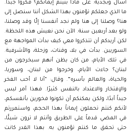
أسأل وبجديّة: على ماذا بنيتم إيمانكم؟ فكروا جيدًا.
ما الذي جعلكم تؤمنون بهذا الشكل أننا سنصل إلى
هنا؟ وصلنا إلى هنا ولم نجد أنفسنا إلّا وقد وصلنا،
ولو بعد أربعين سنة. الآن نحن نعيش هذه اللحظة.
لكن أريدكم أن تتذكروا معي كيف بدأت المواجهة مع
السوريين. بدأت في بلا، وقنات، وزحلة، والأشرفية.
في تلك الأيام، من كان يظن أنهم سيخرجون من
لبنان؟ جاءت الأيام، وخرجوا من لبنان، وسوريا،
والحياة، والعالم بأسره”. وقال: “أنا لا أحب الفخر
والإفتخار والاعتداد بالنفس كثيرًا. فهذا أمر ليس
جيداً أبدًا، ولكن يمكنكم أن تكونوا فخورين بأنفسكم،
لأنكم كنتم تحملون إيماناً بهذا الحجم، واستمررتم
في المضي قدماً على الطريق وأنتم لا ترون شيئًا،
حتى تحقق ما كنتم تؤمنون به. بهذا القدر كانت