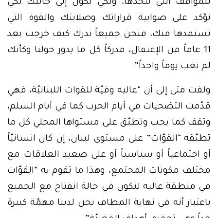
للمواقف التي تتخذها، ولكي نكون إلى جانبك لكي
نؤكد على صوابية قراراتك وصلابتك والقوة التي
نستمدها منك، فنحن جميعاً ندرك كيف خرجت بعد
11 عاماً من الإعتقال، مدركاً كل ما يدور حولنا وكأنك
لم تغب يوماً واحداً”.
ولفت متى إلى أن “عاليه وفيّة للقوات اللبنانيّة، فهي
قدّمت التضحيات في أيام الحرب كما في أيام السلم،
وتقف كما يجب وتطبّق على مستواها المحلي كل ما
تطبّقه “القوّات” على مستوى لبنان، إن كان انسانيّاً
أو اجتماعياً أو سياسياً أو على صعيد العلاقات مع
مختلف مكونات المجتمع، وهذا ما تقوم به “القوّات
في منطقة عاليه لتكون في حالة انفتاح مع الجميع
باعتبار أنه في نهاية المطاف نحن لدينا مهمّة كبيرة