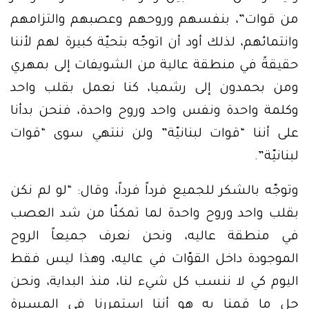
من قوات”، بنفسهم وروحهم وعصبهم والتزامهم
وانتمائهم، لذلك أود أن اتوجّه بتحيّة كبيرة لهم لأننا
حقيقةً في منطقة عالية من الشويفات إلى بمهري
ومن بحمدون إلى رشميا، كنا نعمل بقلب واحد
وكلمة واحدة ونفس واحد وروح واحدة، فنحن بدأنا
على أننا “قوات لبنانيّة” ولن ننتهي سوى “قوات
لبنانيّة”.
وتوجّه بالشكر للجميع فرداً فرداً، وقال: “لو لم نكن
بقلب واحد وروح واحدة لما تمكنّا من شد العصب
في منطقة عاليه، ونحن نعرف جميعاً الروح
الموجودة داخل القوّات في عاليه، وهذا ليس فقط
اليوم كي لا ننسب كل شيء لنا، منذ البداية، ونحن
جل ما قمنا به هو أننا استمررنا في المسيرة