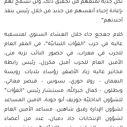
بكل جدية لمنعهم من تحقيق ذلك، ولن نسمح لهم
بإعادة إحياء أنفسهم من جديد من خلال رئيس ينفذ
أجندتهم”.
كلام جعجع جاء خلال العشاء السنوي لمنسقية
عاليه في حزب “القوّات اللبنانيّة”، في المقر العام
للحزب في معراب، في حضور: النائب نزيه متى،
الأمين العام للحزب أميل مكرزل، رئيس رابطة
مخاتير عاليه زياد الأصفر، رؤساء بلديات: رويسة
النعمان – رولا خوري، بسوس – قيصر فغالي،
وبطلون – كمال خيرالله، مستشار رئيس “القوّات”
للشؤون الداخليّة جوزيف أبو جودة، الامين المساعد
لشؤون الإدارة رفيق شاهين، مساعد الأمين العام
لشؤون الإنتخابات جاد دميان، عدد من أعضاء