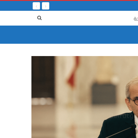
ة
٤ آب
المرفأ من 