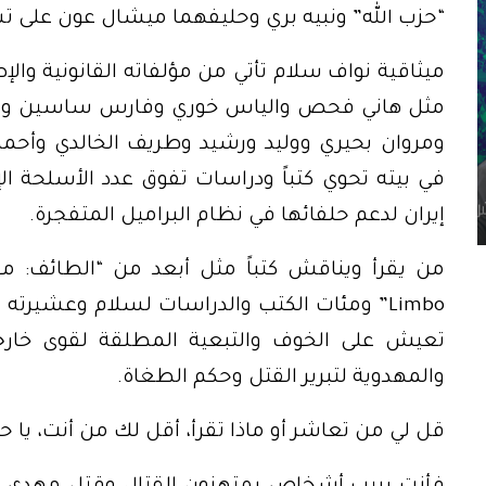
“حزب الله” ونبيه بري وحليفهما ميشال عون على تشو
ميثاقية نواف سلام تأتي من مؤلفاته القانونية وا
مثل هاني فحص والياس خوري وفارس ساسين وجوزيف
ومروان بحيري ووليد ورشيد وطريف الخالدي وأحم
في بيته تحوي كتباً ودراسات تفوق عدد الأسلحة الإيرا
إيران لدعم حلفائها في نظام البراميل المتفجرة.
Limbo” ومئات الكتب والدراسات لسلام وعشيرته ا
تعيش على الخوف والتبعية المطلقة لقوى خارجية
والمهدوية لتبرير القتل وحكم الطغاة.
قل لي من تعاشر أو ماذا تقرأ، أقل لك من أنت، يا ح