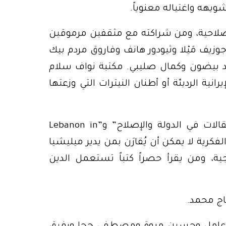
يهه واغتياله معنوياً.
لإصلاحية، ومن شراكته مع مثقفين مرموقين
 مَيْلا وثيودور هانف وفاروق مردم بيك
د بيضون وكمال صليبي. مكتبة نواف سلام
نية الرديئة أو أطنان النيترات التي وزعتها
من يقرأ ويناقش كتباً مثل أبعد من “الطائف: مقالات في الدولة والإصلاح” وLebanon in”
لفكرية لا يمكن أن يُقارَن بمن يدير ميليشيا
، ومن يقرأ حصراً كتباً تستعمل الدين
اج محمد.