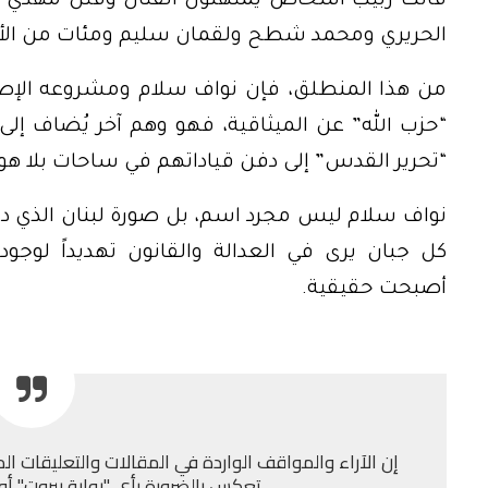
فأنت ربيب أشخاص يمتهنون القتال وقتل مهدي
الحريري ومحمد شطح ولقمان سليم ومئات من الأب
من هذا المنطلق، فإن نواف سلام ومشروعه الإصلاح
“حزب الله” عن الميثاقية، فهو وهم آخر يُضاف إل
“تحرير القدس” إلى دفن قياداتهم في ساحات بلا هوي
نواف سلام ليس مجرد اسم، بل صورة لبنان الذي دفع
كل جبان يرى في العدالة والقانون تهديداً لوجوده
أصبحت حقيقية.
إن الآراء والمواقف الواردة في المقالات والتعليقات الم
تعكس بالضرورة رأي "بوابة بيروت" أو إد