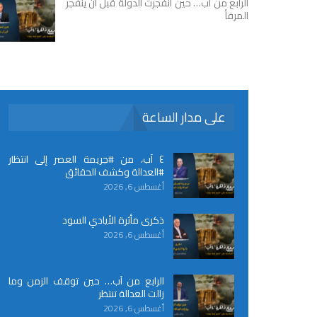
الرابع من آب… حين انفجرت الدولة قبل أن ينفجر
المرفأ
على مدار الساعة
٤ آب، من #جريمة العصر إلى انتظار
#العدالة وكشف الحقائق
أغسطس 6, 2026
ذكرى مأثرة الأيادي السود
أغسطس 6, 2026
الرابع من آب… حين توقف الزمن وما
زالت العدالة تنتظر
أغسطس 6, 2026