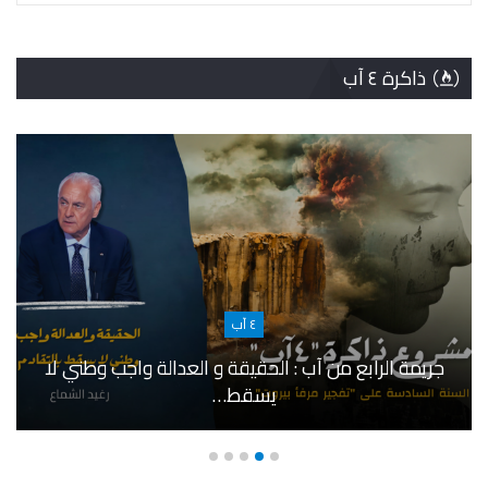
ذاكرة ٤ آب
٤ آب
جريمة الرابع من آب : الحقيقة و العدالة واجب وطني لا
يسقط…