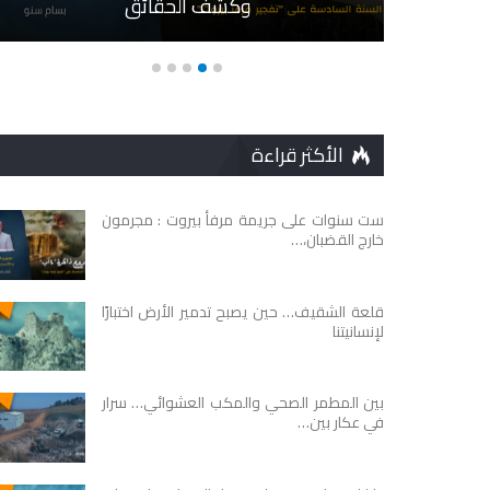
يلة
وكشف الحقائق
الأكثر قراءة
ست سنوات على جريمة مرفأ بيروت : مجرمون
خارج القضبان،…
قلعة الشقيف… حين يصبح تدمير الأرض اختبارًا
لإنسانيتنا
بين المطمر الصحي والمكب العشوائي… سرار
في عكار بين…