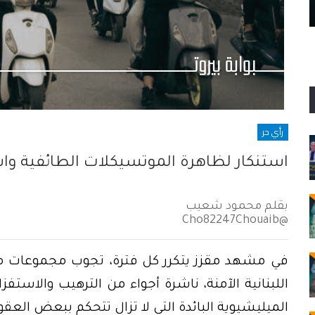
الثقة التى اغتيلت في تفجير ٤ آب
رأي حر
استنكار لظاهرة الموتسيكلات الطائفية واس
بقلم محمود شعيب
@Cho82247Chouaib
في مشهد مقزز يتكرر كل فترة، تجوب مجموعات من
اللبنانية الآمنة، ناشرة أجواء من الترهيب والاست
الميليشيوية البائدة التي لا تزال تتحكم ببعض العق