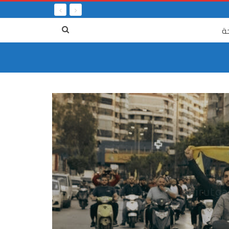
ة
٤ آب
لمرفأ من بوابة الحياة، الى بوابة الموت، ستّ
جريمة الر