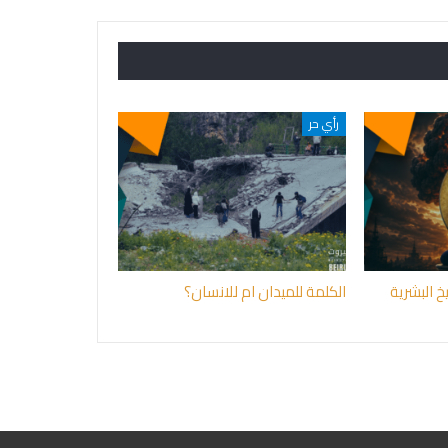
رأي حر
 البشرية
الكلمة للميدان ام للانسان؟