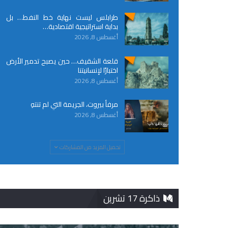
طرابلس ليست نهاية خط النفط… بل
بداية استراتيجية اقتصادية…
أغسطس 8, 2026
قلعة الشقيف… حين يصبح تدمير الأرض
اختبارًا لإنسانيتنا
أغسطس 8, 2026
مرفأ بيروت، الجريمة التي لم تنتهِ
أغسطس 8, 2026
تحميل المزيد من المشاركات
ذاكرة 17 تشرين