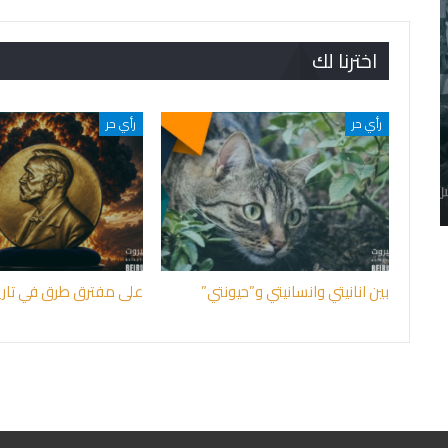
اخترنا لك
رأي حر
رأي حر
بين انانيتي وانسانيتي و”حيونتي”
على مفترق طرق في تاريخ