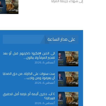
إلى شهداء جريمة المرفأ
على مدار الساعة
الى الذين #فجّروا ذاكرتهم قبل أو بعد
تفجير المرفأ ولا يبالون…
أغسطس 6, 2026
ست سنوات على الكارثة، من حق الضحايا
أن يعرفوا، ومن واجب…
أغسطس 6, 2026
٤ آب، ذكرى أليمة أم بارقة أمل لتحقيق
العدالة؟
أغسطس 6, 2026