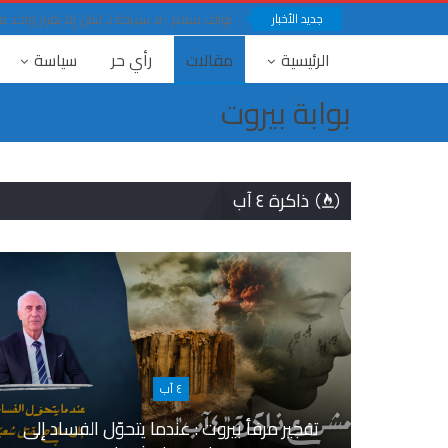
جديد الأخبار
نواف سلام : لا سيادة لـ لبنان إلا بقرار وا
الرئيسية
مقالات
رأي حر
سياسة
بوابة بيروت
ذاكرة ٤ آب
٤ آب
تفجير مرفأ بيروت : عندما يتحوّل الفساد إلى