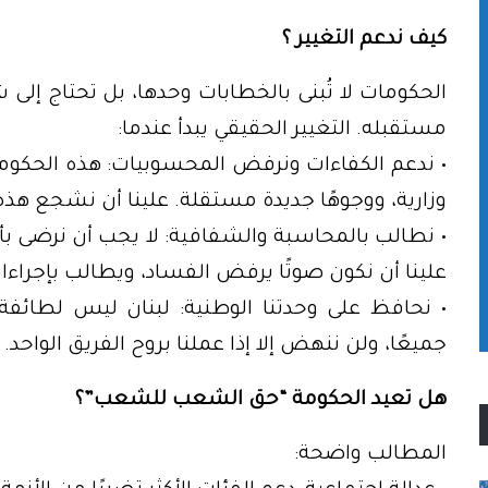
كيف ندعم التغيير ؟
الحكومات لا تُبنى بالخطابات وحدها، بل تحتاج إل
مستقبله. التغيير الحقيقي يبدأ عندما:
• ندعم الكفاءات ونرفض المحسوبيات: هذه الح
وزارية، ووجوهًا جديدة مستقلة. علينا أن نشجع هذ
• نطالب بالمحاسبة والشفافية: لا يجب أن نرضى ب
علينا أن نكون صوتًا يرفض الفساد، ويطالب بإجراء
• نحافظ على وحدتنا الوطنية: لبنان ليس لطائفة 
جميعًا، ولن ننهض إلا إذا عملنا بروح الفريق الواحد.
هل تعيد الحكومة “حق الشعب للشعب”؟
المطالب واضحة: