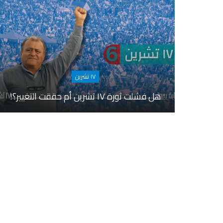
١٧ تشرين
هل فشلت ثورة ١٧ تشرين أم حققت التغيير؟!