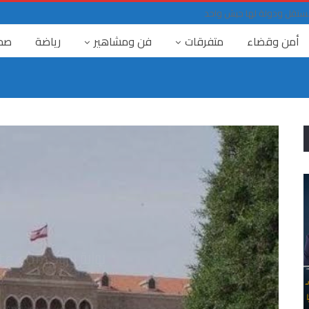
حد مستقل ودولة لها جيش واحد
أمن وقضاء
متفرقات
فن ومشاهير
رياضة
صح
٤ آب
ا