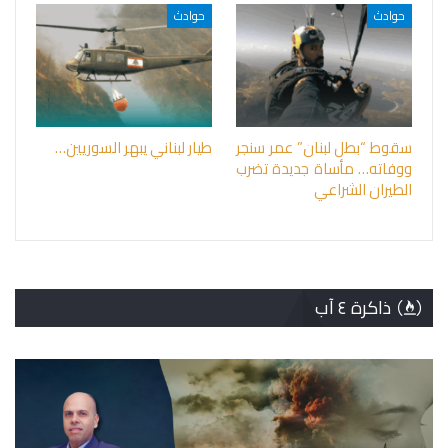
حوادث
حوادث
سقوط “بطل لبنان” عمر سنجر
طيار لبناني يبهر السوريين…
ووفاته… مأساة جديدة تضرب
الطيران الشراعي
ذاكرة ٤ آب