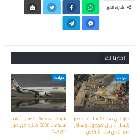
شارك الخبر
اخترنا لك
حوادث
حوادث
طرابلس بعد 72 ساعة : مصير
شركة Airbus تصدر أوامر
إليسار لا يزال مجهولًا وسباق
استدعاء 6000 طائرة من طراز
مع الزمن تحت الأنقاض
“A320”..