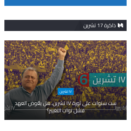
ذاكرة 17 تشرين
١٧ تشرين
ست سنوات على ثورة ١٧ تشرين، هل يعّوض العهد
فشل نواب التغيير؟