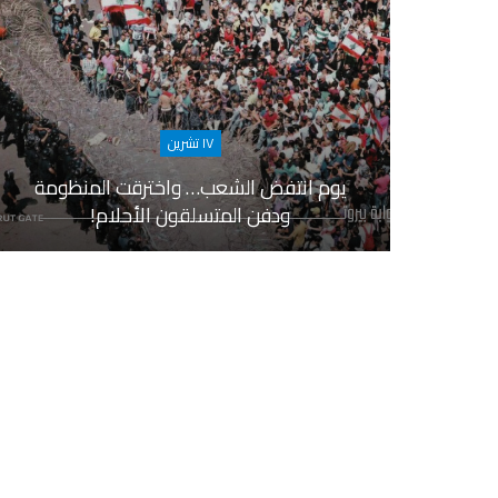
١٧ تشرين
يوم انتفض الشعب… واخترقت المنظومة
ودفن المتسلقون الأحلام!