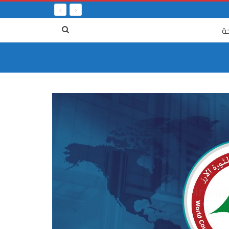
ة
٤ آب
لعدالة المفقودة : خمس سنوات على جريمة
المرفأ من 