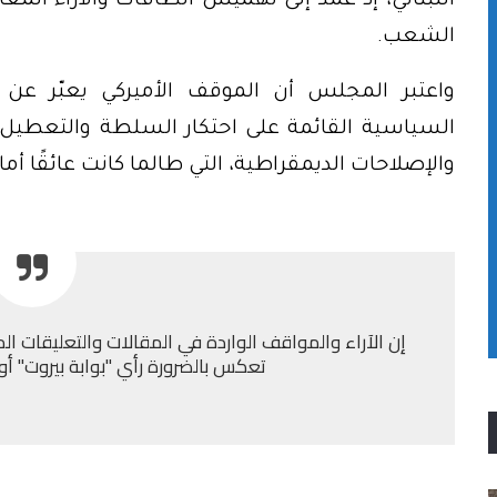
اللبناني، إذ عمد إلى تهميش الطاقات والآراء ال
الشعب.
واعتبر المجلس أن الموقف الأميركي يعبّر ع
السياسية القائمة على احتكار السلطة والتعطيل ا
والإصلاحات الديمقراطية، التي طالما كانت عائقًا أم
إن الآراء والمواقف الواردة في المقالات والتعليقات الم
تعكس بالضرورة رأي "بوابة بيروت" أو إد