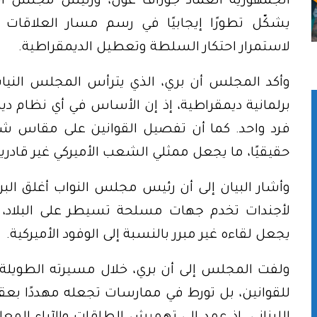
الجمهورية العماد جوزاف عون، ورئيس مجلس الوزر
يشكّل تطورًا إيجابيًا في رسم مسار العلاقات 
لاستمرار احتكار السلطة وتعطيل الديمقراطية.
وأكد المجلس أن بري، الذي يترأس المجلس النياب
برلمانية ديمقراطية، إذ إن الأساس في أي نظام دي
فرد واحد. كما أن تفصيل القوانين على مقاس شخ
حقيقيًا، ما يجعل ممثلي الشعب الأميركي غير قادرين
وأشار البيان إلى أن رئيس مجلس النواب أغلق البرلم
لأجندات تخدم جهات مسلحة تسيطر على البلاد، و
يجعل لقاءه غير مبرر بالنسبة إلى الوفود الأميركية.
ولفت المجلس إلى أن بري، خلال مسيرته الطويلة ف
للقوانين، بل تورط في ممارسات تجعله مهددًا بعقوب