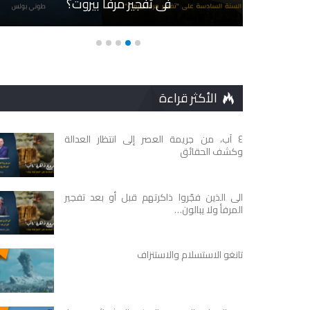
في تفجير مرفأ بيروت؟
الأكثر قراءة
٤ آب، من جريمة العصر إلى انتظار العدالة
وكشف الحقائق
الى الذين فجّروا ذاكرتهم قبل أو بعد تفجير
المرفأ ولا يبالون…
تانغو الاستسلام والاستنزاف