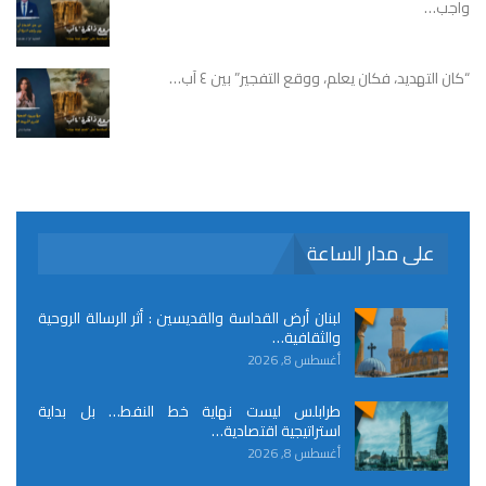
واجب…
“كان التهديد، فكان يعلم، ووقع التفجير” بين ٤ آب…
على مدار الساعة
لبنان أرض القداسة والقديسين : أثر الرسالة الروحية
والثقافية…
أغسطس 8, 2026
طرابلس ليست نهاية خط النفط… بل بداية
استراتيجية اقتصادية…
أغسطس 8, 2026