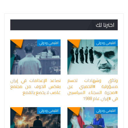
اخترنا لك
اقليمي ودولي
اقليمي ودولي
وثائق وشهادات تحسم
تصاعد الإعدامات في إيران
مسؤولية #الخميني عن
يعكس الخوف من مجتمع
#مجزرة السجناء السياسيين
غاضب لا يخضع بالقمع
في #إيران عام 1988
اقليمي ودولي
اقليمي ودولي