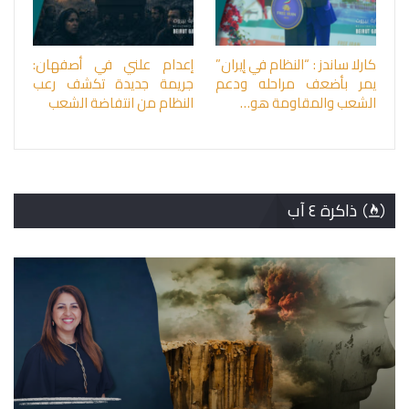
كارلا ساندز : “النظام في إيران”
إعدام علني في أصفهان:
يمر بأضعف مراحله ودعم
جريمة جديدة تكشف رعب
الشعب والمقاومة هو…
النظام من انتفاضة الشعب
ذاكرة ٤ آب