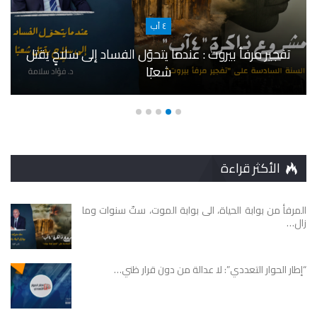
٤ آب
تفجير مرفأ بيروت : عندما يتحوّل الفساد إلى سلاحٍ يقتل
شعبًا
الأكثر قراءة
المرفأ من بوابة الحياة، الى بوابة الموت، ستّ سنوات وما
زال…
“إطار الحوار التعددي”: لا عدالة من دون قرار ظني…