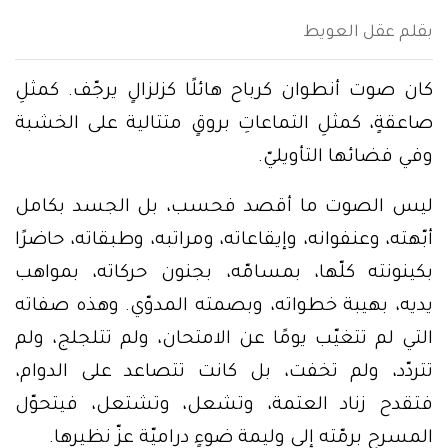
بقلم عقل العويط
كان صوت أنطوان كرباح هائلًا كزلزالٍ يرجّف. كمثلِ
صاعقةٍ، كمثلِ التماعاتِ بروقٍ متتالية على الخشبة
وفي فضائها التأويليّ.
ليس الصوت ما أقصد فحسب، بل الجسد بكامل
أبّهته، وعنفوانه، وإيقاعاته، ومراتبه، وطبقاته، حاضرًا
بكينونته كلّها، بمسامّه، بجنون حركاته، بمواهب
يديه، بهيبة خطواته، وبصمته المدوّي. وهذه صفاته
التي لم تتغيّب يومًا عن الامتحان، ولم تتلجلج، ولم
تتردّد، ولم تخفت، بل كانت تتصاعد على الدوام،
فتقدح زناد العتمة، وتشعل، وتشتعل، فيتحوّل
المسرح برمّته إلى وليمة ضوءٍ دراميّة عزّ نظيرها.