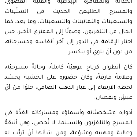
الحداثة والمغامرة الإبداعيّة والفنّيّة القصوى،
والمسرح الطليعيّ الحديث في الستّينات
والسبعينات والثمانينات والتسعينات، وما بعد، كما
الحال في التلفزيون، وصولًا إلى المفترق الأخير، حين
اختار الإقامة في الدور إلى آخر أنفاسه وحشرجاته،
من دون أنْ يلوي أو ينكسر.
كان أنطوان كرباج موهبّةً كاملةً، وحالةً مسرحيّة،
وعلامةً فارقةً، وكان حضوره على الخشبة يجسّد
لحظة الارتقاء إلى عيار الذهب الصافي، خلوًا من أيّ
غبشٍ ونقصان.
أدواره وشخصيّاته وأسماؤه ومشاركاته الفذّة في
المسرح والتلفزيون والسينما، لا تُحصى، وهي أنيقةٌ
وعالية ومهيبة ومتنوّعة، ومن شأنها أنْ ترتّب له