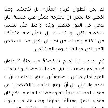
لم يكن أنطوان كرباج “يمثّل”. بل يتجسّد. وهذا
أقصى ما يمكن أنْ يجترحه ممثّلٌ على خشبة. كان
يدخل في الدور فيصير وإيّاه واحدًا، حتّى لينسى
شخصه الأوّل، أو يتناساه، بل يتخلّى عنه، متخلّصًا
من أثقاله وأعبائه، من أجل أنْ يكون هذا الشخص
الآخر، الذي هو الغاية، وهو المشتهى.
كم يصعب أنْ تمدح شخصيّةً مسرحيّةً كأنطوان
كرباج. كم يصعب أنْ ترثي هذه الشخصيّة. وإذ يتهيّب
المرء أمام هاتين الصعوبتَين، يليق بالكلمات أنْ لا
تمدح ولا ترثي، بل أنْ ترفع القبّعة لـ”الشخص” في
موكب لحظاته وتجلّياته ومحطّاته العامرة. وكم كان
موكبه غامرًا ومتألّقًا وجارفًا وحاسمًا، في بيروت