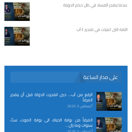
عندما ينفجر الفساد في ظل حكم الدويلة
الثقة التى اغتيلت في تفجير ٤ آب
على مدار الساعة
الرابع من آب… حين انفجرت الدولة قبل أن ينفجر
المرفأ
أغسطس 5, 2026
المرفأ من بوابة الحياة، الى بوابة الموت، ستّ
سنوات وما زال…
أغسطس 5, 2026