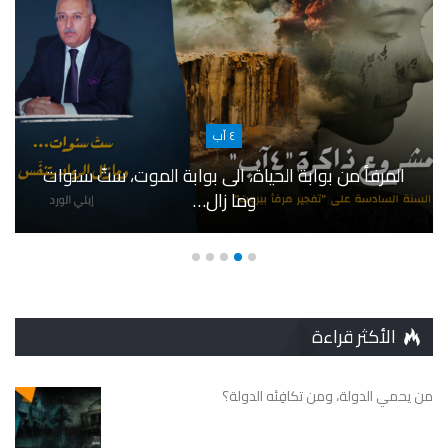
٤ آب
المرفأ من بوابة الحياة، الى بوابة الموت، ستّ سنوات
وما زال…
الأكثر قراءة
من يحمي الدولة، ومن تكافِئه الدولة؟