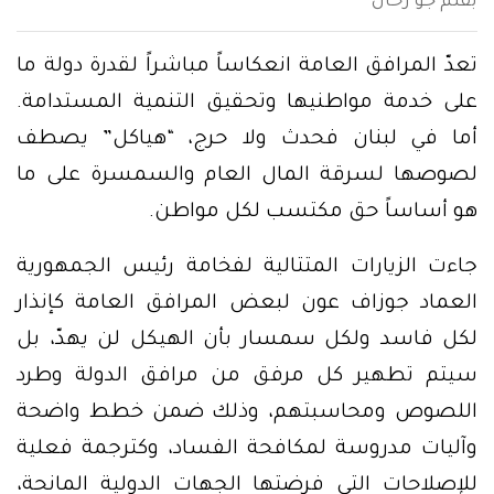
بقلم جو رحال
تعدّ المرافق العامة انعكاساً مباشراً لقدرة دولة ما
على خدمة مواطنيها وتحقيق التنمية المستدامة.
أما في لبنان فحدث ولا حرج، “هياكل” يصطف
لصوصها لسرقة المال العام والسمسرة على ما
هو أساساً حق مكتسب لكل مواطن.
جاءت الزيارات المتتالية لفخامة رئيس الجمهورية
العماد جوزاف عون لبعض المرافق العامة كإنذار
لكل فاسد ولكل سمسار بأن الهيكل لن يهدّ، بل
سيتم تطهير كل مرفق من مرافق الدولة وطرد
اللصوص ومحاسبتهم، وذلك ضمن خطط واضحة
وآليات مدروسة لمكافحة الفساد، وكترجمة فعلية
للإصلاحات التي فرضتها الجهات الدولية المانحة،