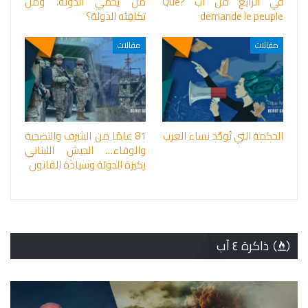
في الرابع من آب ?Que
من يحمي الدولة، ومن
demande le peuple
تكافِئه الدولة؟
مقالات
مقالات
الحكمة التي تُوحِّد نساء العرب
81 عامًا من الشرف والتضحية
والوفاء… الجيش اللبناني
ركيزة الدولة وسيادة القانون
ذاكرة ٤ آب