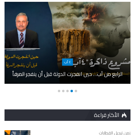
٤ آب
الرابع من آب… حين انفجرت الدولة قبل أن ينفجر المرفأ
الأكثر قراءة
زمن تبديل القطارات