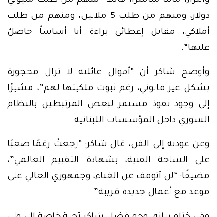
وابتزازًا ماليًا مباشرًا، قائلاً: “منهم من طلب مليوني
دولار، ومنهم من طلب 5 ملايين، ومنهم من طلب
أملاكي، مقابل إعطائي براءة أنا أساساً حاصلٌ
عليها”.
وأوضح شاكر أن “أموال عائلته لا تزال محجوزة
بشكل غير قانوني، رغم ثبوت ملكيتها لهم”، مشيرًا
إلى وجود نفوذ مستمر لبعض المرتبطين بالنظام
السوري داخل المؤسسات اللبنانية.
وعن عودته إلى الفن، قال شاكر: “رجعتُ رقمًا صعبًا
على الساحة الفنية، بشهادة التقييم العالمي”،
مضيفًا: “لن أتوقف عن الغناء، وجمهوري الغالي على
موعد مع أعمال جديدة قريبة”.