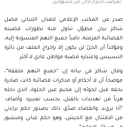
"تعرضت لابتزاز مالي من مسؤولين"
صدر عن المكتب الإعلامي للفنان اللبناني فضل
شاكر بيان مطوّل تناول فيه تطورات قضيته
القضائية المزمنة، نافياً جميع التهم المنسوبة إليه،
ومؤكداً أن الحلّ لن يكون إلا بإخراج الملف من دائرة
التسييس واعتباره قضية مواطن عادي لا أكثر.
وقال شاكر في بيانه إن “جميع التهم ملفقة”،
موضحاً أن لا أحكام أو مذكرات قضائية كانت صادرة
بحقه قبل لجوئه إلى مخيم عين الحلوة، الذي دخله
هرباً من تهديدات بالقتل، بحسب تعبيره. وأضاف:
“أنا بريء، والقضاء صدّق ذلك بصدور حكم براءتي
من الاقتتال مع الجيش، وهو حكم غيابي ومنشور