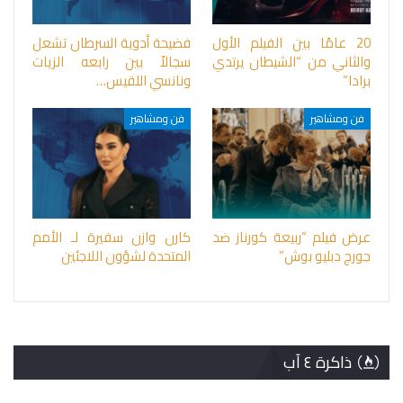
20 عامًا بين الفيلم الأول
فضيحة أدوية السرطان تشعل
والثاني من “الشيطان يرتدي
سجالاً بين رابعه الزيات
برادا”
ونانسي اللقيس…
فن ومشاهير
فن ومشاهير
عرض فيلم “ربيعة كورناز ضد
كارن وازن سفيرة لـ الأمم
جورج دبليو بوش”
المتحدة لشؤون اللاجئين
ذاكرة ٤ آب