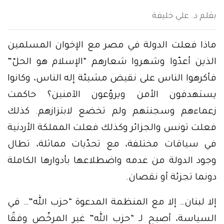
بقلم د. علي خليفة
ماذا فعلت الدولة في مصر مع الإخوان المسلمين
الذين أعدّوا وشهروا شعارهم “الإسلام هو الحلّ”
فأكرهوا الناس على نقيض مشيئة إله الناس، وكانوا
يستهدفون الأمن ويروّعون الآمنين؟ حاكمت
زعماءهم وسجنتهم ولم تخضع لابتزازهم. كذلك
فعلت تونس والجزائر وكذلك فعلت المملكة الأردنية
في سياقات مختلفة، مع تحدّيات مماثلة، تطال
وجود الدولة من عدمه واضطلاعها بأدوارها الكاملة
دونما تجزئة أو نقصان.
إلا لبنان… إلا مع المنظمة المدعوة “حزب الله”… في
السياسة، أصبح لـ “حزب الله” غير المرخّص وفقًا