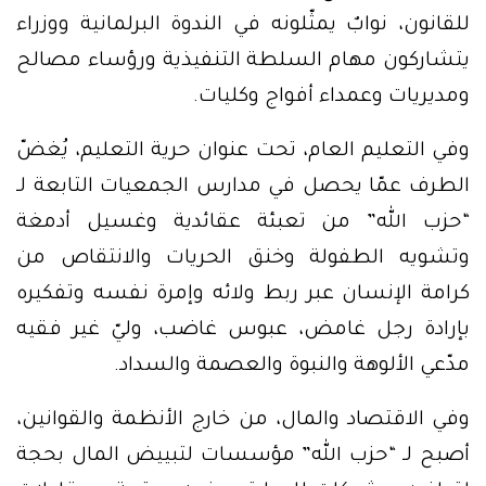
للقانون، نوابٌ يمثّلونه في الندوة البرلمانية ووزراء
يتشاركون مهام السلطة التنفيذية ورؤساء مصالح
ومديريات وعمداء أفواج وكليات.
وفي التعليم العام، تحت عنوان حرية التعليم، يُغضّ
الطرف عمّا يحصل في مدارس الجمعيات التابعة لـ
“حزب الله” من تعبئة عقائدية وغسيل أدمغة
وتشويه الطفولة وخنق الحريات والانتقاص من
كرامة الإنسان عبر ربط ولائه وإمرة نفسه وتفكيره
بإرادة رجل غامض، عبوس غاضب، وليّ غير فقيه
مدّعي الألوهة والنبوة والعصمة والسداد.
وفي الاقتصاد والمال، من خارج الأنظمة والقوانين،
أصبح لـ “حزب الله” مؤسسات لتبييض المال بحجة