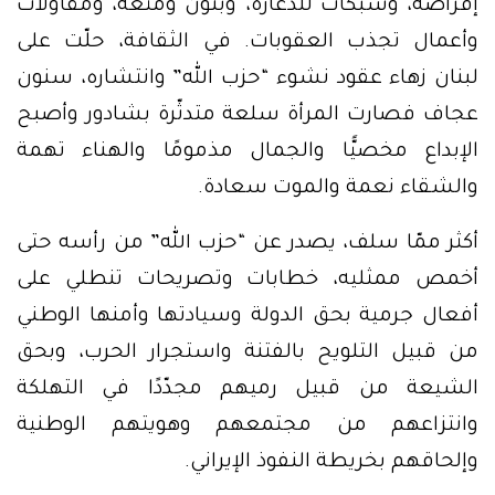
إقراضه، وشبكات للدعارة، وبنون ومتعة، ومقاولات
وأعمال تجذب العقوبات. في الثقافة، حلّت على
لبنان زهاء عقود نشوء “حزب الله” وانتشاره، سنون
عجاف فصارت المرأة سلعة متدثّرة بشادور وأصبح
الإبداع مخصيًّا والجمال مذمومًا والهناء تهمة
والشقاء نعمة والموت سعادة.
أكثر ممّا سلف، يصدر عن “حزب الله” من رأسه حتى
أخمص ممثليه، خطابات وتصريحات تنطلي على
أفعال جرمية بحق الدولة وسيادتها وأمنها الوطني
من قبيل التلويح بالفتنة واستجرار الحرب، وبحق
الشيعة من قبيل رميهم مجدّدًا في التهلكة
وانتزاعهم من مجتمعهم وهويتهم الوطنية
وإلحاقهم بخريطة النفوذ الإيراني.