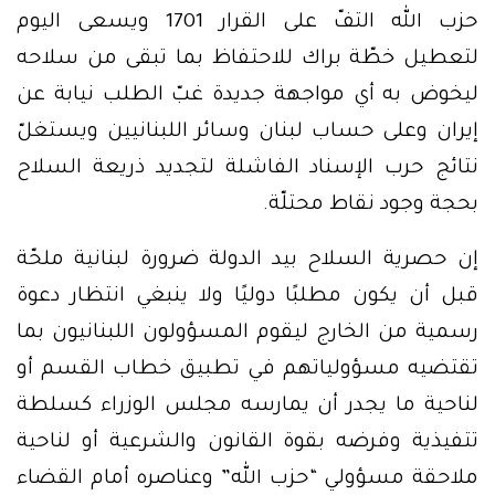
حزب الله التفّ على القرار 1701 ويسعى اليوم
لتعطيل خطّة براك للاحتفاظ بما تبقى من سلاحه
ليخوض به أي مواجهة جديدة غبّ الطلب نيابة عن
إيران وعلى حساب لبنان وسائر اللبنانيين ويستغلّ
نتائج حرب الإسناد الفاشلة لتجديد ذريعة السلاح
بحجة وجود نقاط محتلّة.
إن حصرية السلاح بيد الدولة ضرورة لبنانية ملحّة
قبل أن يكون مطلبًا دوليًا ولا ينبغي انتظار دعوة
رسمية من الخارج ليقوم المسؤولون اللبنانيون بما
تقتضيه مسؤولياتهم في تطبيق خطاب القسم أو
لناحية ما يجدر أن يمارسه مجلس الوزراء كسلطة
تتفيذية وفرضه بقوة القانون والشرعية أو لناحية
ملاحقة مسؤولي “حزب الله” وعناصره أمام القضاء