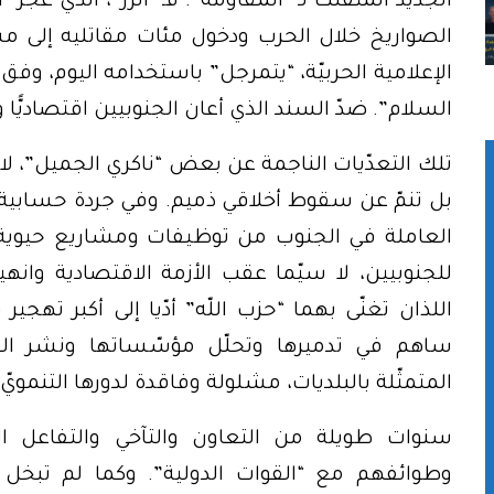
الجديد المتفلّت لـ “المقاومة”. فـ “الزّر”، الذي عج
الصواريخ خلال الحرب ودخول مئات مقاتليه إلى مس
الإعلامية الحربيّة، “يتمرجل” باستخدامه اليوم، و
السلام”. ضدّ السند الذي أعان الجنوبيين اقتصاديًّا و
تلك التعدّيات الناجمة عن بعض “ناكري الجميل”، لا ت
بل تنمّ عن سقوط أخلاقي ذميم. وفي جردة حسابية سر
العاملة في الجنوب من توظيفات ومشاريع حيوية،
للجنوبيين، لا سيّما عقب الأزمة الاقتصادية وانه
اللذان تغنّى بهما “حزب اللّه” أدّيا إلى أكبر تهجير
ساهم في تدميرها وتحلّل مؤسّساتها ونشر ال
المتمثّلة بالبلديات، مشلولة وفاقدة لدورها التنمويّ.
سنوات طويلة من التعاون والتآخي والتفاعل ا
وطوائفهم مع “القوات الدولية”. وكما لم تبخل ال