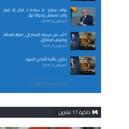
نواف سلام : لا سيادة لـ لبنان إلا بقرار
واحد مستقل ودولة لها…
أغسطس 6, 2026
٤ آب، من جريمة العصر إلى انتظار العدالة
وكشف الحقائق
أغسطس 6, 2026
ذكرى مأثرة الأيادي السود
أغسطس 6, 2026
تحميل المزيد من المشاركات
ذاكرة 17 تشرين