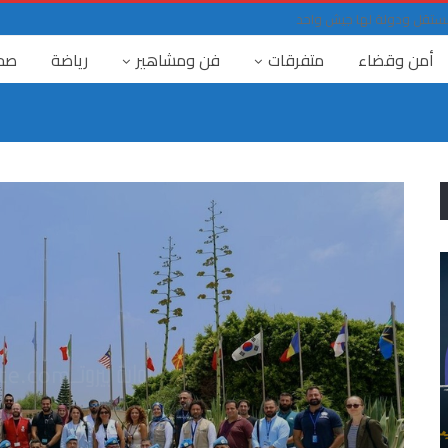
حد مستقل ودولة لها جيش واحد
أمن وقضاء
متفرقات
فن ومشاهير
رياضة
صح
٤ آب
جريمة الرابع من آب : الحقيقة و العدالة واجب