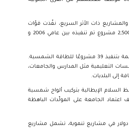
ن إطار التعاون المدني – العسكري (CIMIC) والمشاريع ذات الأثر السريع، نفّذت قوّات
الأمم المتحدة آلاف المشاريع الإنمائية. أكثر من 2,500 مشروع تم تنفيذه بين عامي 2006 و
خلال عام 2024، قامت “اليونيفيل” والدول المساهمة بتنفيذ 39 مشروعًا للطاقة الشمسية.
ات التعليمية مثل المدارس والجامعات،
 إلى البلديات.
 السلام الإيطالية بتركيب ألواح شمسية
 اعتماد الجامعة على المولّدات الباهظة
 اليونيفيل سنويًا بنحو 3.9 ملايين دولار في مشاريع تنموية، تشمل مشاريع