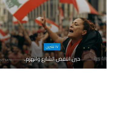
١٧ تشرين
حين انتفض الشارع وانهزم..