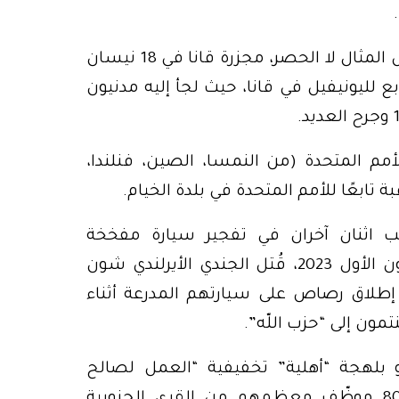
وفي إشارة إلى بعض الحوادث، نذكر منها على سبيل المثال لا الحصر، مجزرة قانا في 18 نيسان
بع لليونيفيل في قانا، حيث لجأ إليه مدنيون
 من مراقبي الأمم المتحدة (من النمسا، الصين، فنلندا،
 تابعًا للأمم المتحدة في بلدة الخيام.
ان وأصيب اثنان آخران في تفجير سيارة مفخخة
استهدفت دوريتهم قرب بلدة الخيام. وفي 14 كانون الأول 2023، قُتل الجندي الأيرلندي شون
 إطلاق رصاص على سيارتهم المدرعة أثناء
مون إلى “حزب اللّه”.
أو بلهجة “أهلية” تخفيفية “العمل لصالح
إسرائيل”، يعمل في مراكزها ومقرّاتها، حوالى 800 موظّف معظمهم من القرى الجنوبية