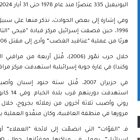
اليونيفيل 335 عنصرًا منذ عام 1978 حتى 31 أيار 2024.
1996، حين قصفت إسرائيل مركز قيادة “فيجي “التا
هربًا من عملية “عناقيد الغضب” وأدى إلى مقتل 106 وجرح العديد.
خلال حرب تمّوز (2006)، قُتل أربعة
وكندا) في غارة جوية إسرائيلية استهدفت مركز مراقبة
في حزيران 2007، قُتل ستة جنود إسب
روني وأصيب ثلاثة آخرون من زملائه بجروح، خلال
مرورها في منطقة العاقبية، وكان منفّذو العملية ينت
فـ “القوّات” التي انضمّت إلى لائحة “العملاء” 