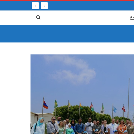
ة
٤ آب
الرابع 