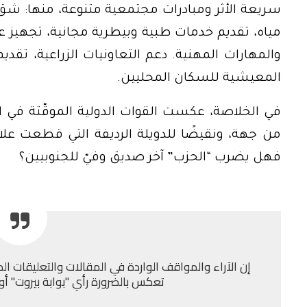
سريعة الأثر ومبادرات مجتمعية متنوعة، منها: شق 
مياه، تقديم خدمات طبية وبيطرية مجانية، تجهيز ع
والمهارات المهنية. دعم التعاونيات الزراعية، ت
المعيشية للسكان المحليين.
في الخلاصة، عكست القوات الدولية الموقّتة في الجن
من جهة، ونقيضًا للدويلة الرديفة التي قطعت علاق
فهل يضرب “الحزب” آخر صديق وفيّ للجنوبيين؟
إن الآراء والمواقف الواردة في المقالات والتعليقات الم
تعكس بالضرورة رأي "بوابة بيروت" أو إد