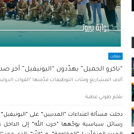
وطني لا يسقط…
مقالات
“ناكرو الجميل” يهدّدون “اليونيفيل” آخر صد
آلاف المشاريع ومئات التوظيفات قدّمتها "القوات الدولية
بقلم طوني عطية
دخلت مسألة اعتداءات “المدنيين” على “اليونيفيل” 
رسائل سياسية يوجّهها “حزب اللّه” إلى الداخل و