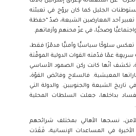
ز “الحزب” عن استعماله لإغراق إسرائيل بآلاف
توطنات الجليل كما كان يروّج في تعبئته
فق تعبير أحد المعارضين الشيعة، ضدّ “حفظة
اجتماعيًّا وصحيًّا، في عزّ محنهم وأزماتهم.
عكس سلوكًا سياسيًّا وأمنيًّا مدمّرًا فقط،
يعٍة عمّا قدّمته القوات الدولية الموقّتة
 تكشف أنًها كانت ركن الصمود الأساسي
ياراتها المعيشية. فالسلاح وفائض القوّة،
 في تاريخ الشيعة والجنوبيين. والدولة التي
فساد بداخلها، جعلت السلطات المحلية
لآمن، نسجها الأهالي بمختلف شرائحهم
أخيرة في المساعدات الإنسانية، فَقَدَت