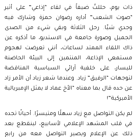
ذات يوم، حللتُ ضيفاً في لقاء “إذاعي” على أثير
“صوت الشعب” أداره رضوان حمزة وشارك فيه
وجدي شيّا. رحل الثلاثة وبقي شيء من الصدى
الجميل وصورة جامعة في الاستديو، ما أذكره عن
ذاك اللقاء الممتد لساعات، أنني تعرضت لهجوم
مستمعي الإذاعة، المنتمين إلى البيئة الحاضنة
لليسار، على خلفية آرائي السياسية المناقضة
لتوجهات “الرفيق” زياد. وعندما شعر زياد أن الأمر زاد
عن حده قال بما معناه “الأخ عماد لا يمثل الإمبريالية
الأميركية”!
لم يكن التواصل مع زياد سهلًا ومتيسرًا. أحيانًا تجده
في قلب المشهد الإعلامي لأسابيع، لينقطع بعد
ذلك عن الإعلام ويصير التواصل معه من رابع