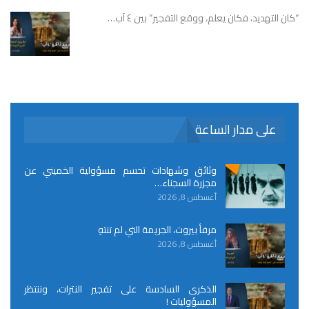
“كان التهديد، فكان يعلم، ووقع التفجير” بين ٤ آب…
على مدار الساعة
وثائق وشهادات تحسم مسؤولية الخميني عن
مجزرة السجناء…
أغسطس 8, 2026
مرفأ بيروت، الجريمة التي لم تنتهِ
أغسطس 8, 2026
الذكرى السادسة على تفجير النترات، وننتظر
المسؤوليات !