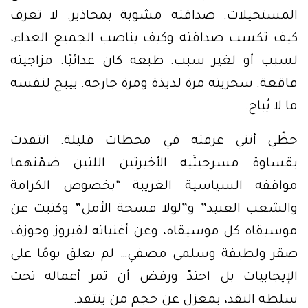
المستحيلات. صداقته مشوبة بمحاذير. لا تعرف
كيف تكسب صداقته وكيف يناصب الجميع العداء،
لسبب أو لغير سبب. طبعه كان عدائيًا. مزاجيته
فاقعة. سخريته مرة لذيذة ومرة جارحة. ييبح لنفسه
ما لا يُباح.
حظّي أنني عرفته في محطات قليلة. انتقدت
بقساوة مسرحيتَيه الأخيرتين اللتين ضمّنهما
مواقفه السياسية الغريبة “بخصوص الكرامة
والشعب العنيد” و”لولا فسحة الأمل” وكتبت عن
موسيقاه كل موسيقاه، وعن أغنياته لفيروز وجوزف
صقر ولطيفة وسلمى مصفي… لم يعلق يومًا على
الإيجابيات بل احتدّ ورفض أن تمر أعماله تحت
سلطة النقد، بمعزل عن حجم من ينتقد.