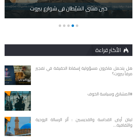
حين مشى الشيّطان في شوارع بيروت
الأكثر قراءة
هل يتحمل ماكرون مسؤولية إسقاط الحقيقة في تفجير
مرفأ بيروت؟
#المشانق وسياسة الخوف
لبنان أرض القداسة والقديسين : أثر الرسالة الروحية
والثقافية…