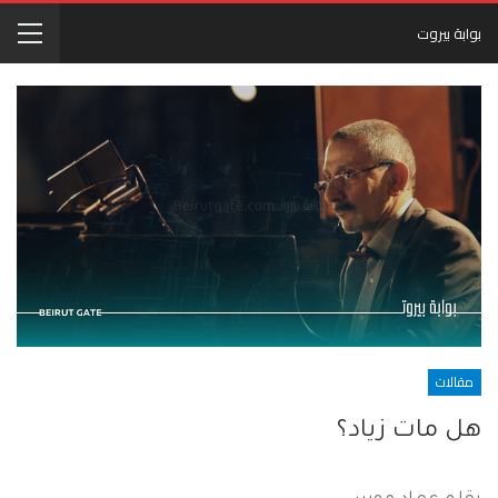
بوابة بيروت
مقالات
هل مات زياد؟