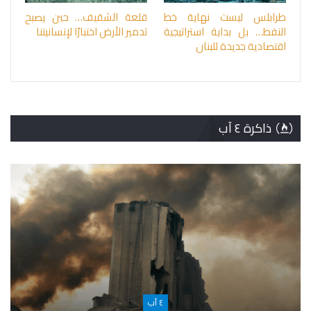
طرابلس ليست نهاية خط
قلعة الشقيف… حين يصبح
النفط… بل بداية استراتيجية
تدمير الأرض اختبارًا لإنسانيتنا
اقتصادية جديدة للبنان
ذاكرة ٤ آب
٤ آب