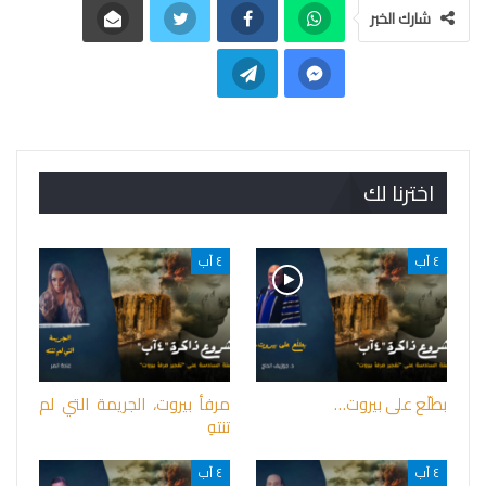
شارك الخبر
اخترنا لك
٤ آب
٤ آب
بطلّع على بيروت…
مرفأ بيروت، الجريمة التي لم
تنتهِ
٤ آب
٤ آب