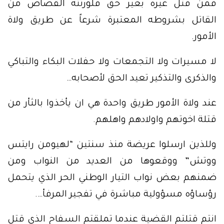
فمن قتل غيره بغير حق فلورثته القصاص من
القاتل بشروطه المعتبرة شرعاً عن طريق ولاة
الأمور.
لا مسيرات ولا التجمعات ولا حفلات البكاء والتباكي
والذكرى والتذكير تعيد الحق لأصحابه…
عند ولاة الأمور طريق واحدة هي ان يأخذوا بالثأر من
قتلة اخوتهم واولادهم واهلهم.
وللذين ارسلوا عريضة منذ سنتين “لهيومن رايتس
ووتش” ووقعوها من العديد من النواب ومن
ضمنهم بعض نواب التيار الوطني الحر الذي يتحمل
رؤساؤه مسؤولية مباشرة في تفجير المرفأ….
انتم قتلتم القضية عندما تملقتم السفاح الذي قتل