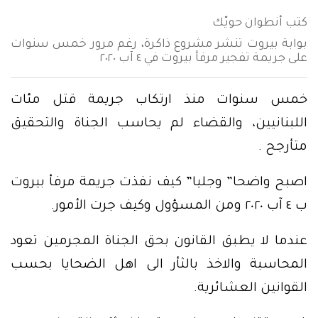
كتب أنطوان حويّك
بوابة بيروت تنشر مشروع ذاكرة، رغم مرور خمس سنوات
على جريمة تفجير مرفأ بيروت في ٤ آب ٢٠٢٠
خمس سنوات منذ ارتكاب جريمة قتل مئات
اللبنانيين، والقضاء لم يحاسب الجناة والتحقيق
متأرجح .
اصبح واضحا” وجليا” كيف نفذت جريمة مرفأ بيروت
ب ٤ آب ٢٠٢٠ ومن المسؤول وكيف جرت الأمور.
عندما لا يطبق القانون بحق الجناة المجرمين تعود
المحاسبة والاخذ بالثأر الى اهل الضحايا بحسب
القوانين العشائرية.