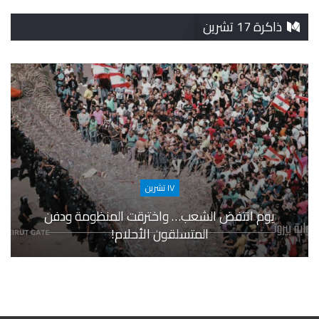
ذاكرة 17 تشرين
١٧ تشرين
يوم انتفض الشعب… واخترقت المنظومة ودفن
المتسلقون الأحلام!