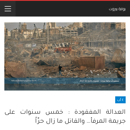
بوابة بيروت
٤ آب
العدالة المفقودة : خمس سنوات على
جريمة المرفأ… والقاتل ما زال حرّاً