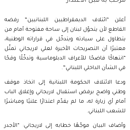
مرحّب به قبل الاعتذار
أعلن “ائتلاف الديمقراطيين اللبنانيين” رفضه
القاطع لأن يتحوّل لبنان إلى ساحة مفتوحة أمام من
يتطاول على سيادته ويتدخّل في قراراته الوطنية،
معتبرًا أن التصريحات الأخيرة لعلي لاريجاني تمثّل
“انتهاكًا فاضحًا للأعراف الدبلوماسية وتدخّلًا وقحًا
في الشأن الداخلي اللبناني”.
ودعا الائتلاف الحكومة اللبنانية إلى اتخاذ موقف
وطني واضح برفض استقبال لاريجاني وإغلاق الباب
أمام أي زيارة له، ما لم يقدّم اعتذارًا علنيًا ومباشرًا
للشعب اللبناني.
وأضاف البيان موجّهًا خطابه إلى لاريجاني: “الأجدر