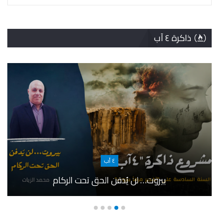
ذاكرة ٤ آب
٤ آب
بيروت… لن يُدفن الحق تحت الركام