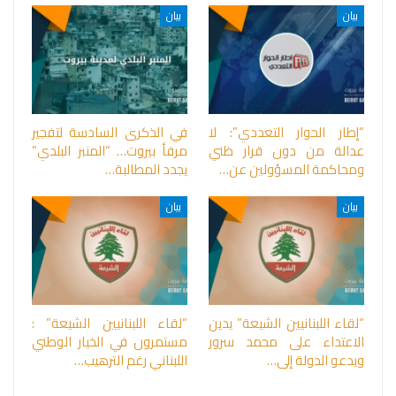
بيان
بيان
“إطار الحوار التعددي”: لا
في الذكرى السادسة لتفجير
عدالة من دون قرار ظني
مرفأ بيروت… “المنبر البلدي”
ومحاكمة المسؤولين عن…
يجدد المطالبة…
بيان
بيان
“لقاء اللبنانيين الشيعة” يدين
“لقاء اللبنانيين الشيعة” :
الاعتداء على محمد سرور
مستمرون في الخيار الوطني
ويدعو الدولة إلى…
اللبناني رغم الترهيب…