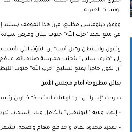
جدوى استمرارها قبل جلسة التمديد المرتقبة هذا 
بوست” العبرية.
ووفق دبلوماسي مطّلع، فإن هذا الموقف يستند إلى
في منع تمدد “حزب الله” جنوب لبنان وفرض سيادة ال
وتقول واشنطن و”تل أبيب” إن القوّة، التي تأسست
إلى “طرف سلبي” يتجنب ممارسة صلاحياته، ويرفع ت
أن تكون حاجزاً يمنع تسليح “حزب الله” جنوب الليطا
بدائل مطروحة أمام مجلس الأمن
طرحت “إسرائيل” و”الولايات المتحدة” خيارين رئيسي
– إنهاء ولاية “اليونيفيل” بالكامل وبدء انسحاب تدر
– تمديد محدود لعام واحد مع مهام واضحة، تشمل ت