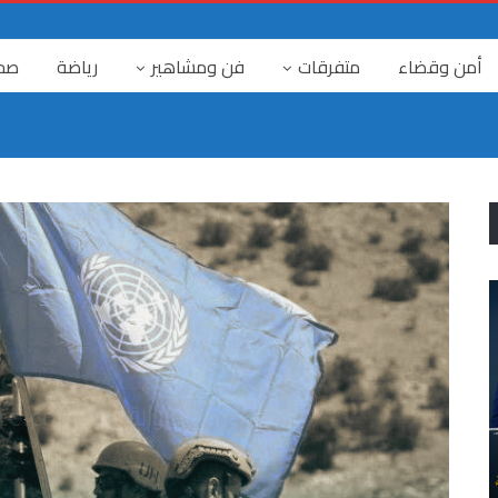
أمن وقضاء
متفرقات
فن ومشاهير
رياضة
صح
٤ آب
ا