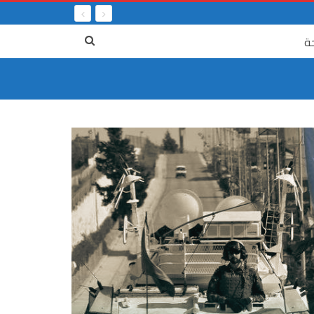
ة
٤ آب
لعدالة المفقودة : خمس سنوات على جريمة
الرابع م