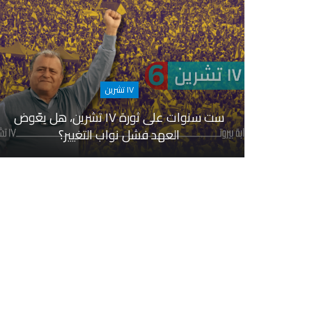
١٧ تشرين
ست سنوات على ثورة ١٧ تشرين، هل يعّوض
العهد فشل نواب التغيير؟