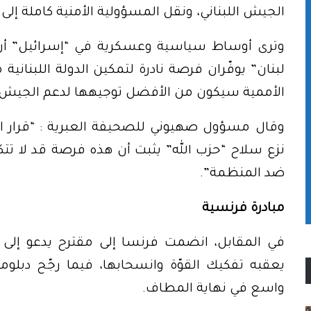
الجيش اللبناني، ونقل المسؤولية الأمنية كاملة إلى ا
وترى أوساط سياسية وعسكرية في “إسرائيل” أن
لبنان” يوفّران فرصة نادرة لتمكين الدولة اللبنانية
الأممية سيكون من الأفضل توجيهها لدعم الجيش ال
وقال مسؤول صهيوني للصحيفة العبرية : “قرار الح
نزع سلاح “حزب الله” يثبت أن هذه فرصة قد لا تتك
ضد المنظمة”.
مبادرة فرنسية
في المقابل، انضمت فرنسا إلى مقترح يدعو إلى تم
يعقبه تفكيك القوّة وانسحابها، فيما رجّح دبلو
واسع في نهاية المطاف.