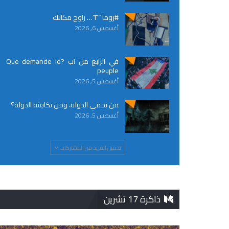
#روما “٢”… راوح مكانك
أغسطس 6, 2026
في الرابع من آب ?Que demande le
peuple
أغسطس 5, 2026
من يحمي الدولة، ومن تكافِئه الدولة؟
أغسطس 5, 2026
تحميل المزيد من المشاركات
ذاكرة 17 تشرين