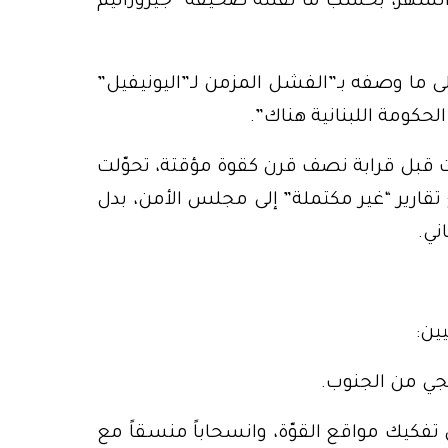
الشهر، بحسب ما نقلته صحيفة “جيروزاليم
 ما وصفه بـ”الفشل المزمن لـ”اليونيفيل”
حكومة اللبنانية هناك”.
 قبل قرابة نصف قرن كقوة مؤقتة، تحوّلت
قارير “غير مكتملة” إلى مجلس الأمن، بدل
ني.
ين:
يجي من الجنوب.
فكيك مواقع القوّة، وانسحاباً منسقاً مع