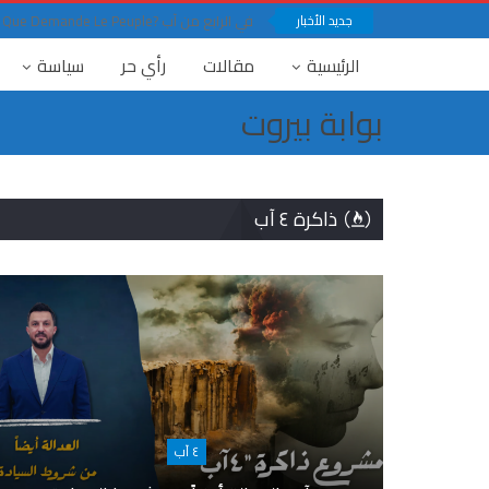
جديد الأخبار
في الرابع من آب ?Que Demande Le Peuple
الرئيسية
مقالات
رأي حر
سياسة
بوابة بيروت
ذاكرة ٤ آب
٤ آب