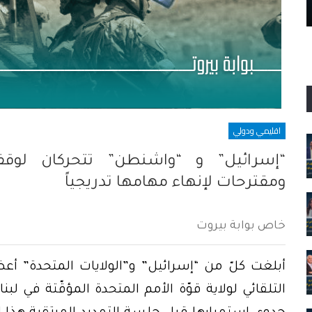
مرفأ بيروت، بوابة العدالة أو باب الجحيم
اقليمي ودولي
“إسرائيل” و “واشنطن” تتحركان لوقف ال
ومقترحات لإنهاء مهامها تدريجياً
خاص بوابة بيروت
أبلغت كلّ من “إسرائيل” و”الولايات المتحدة” أ
التلقائي لولاية قوّة الأمم المتحدة المؤقّتة في ل