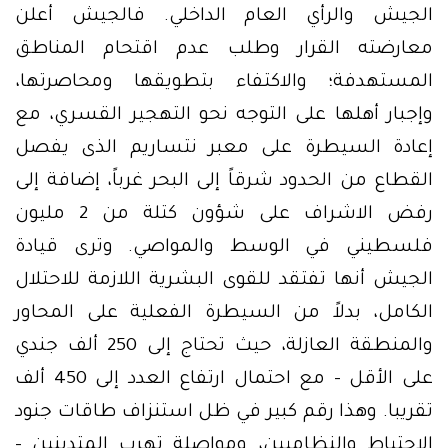
الجيش والرأي العام الداخلي. فالجيش أعلن
معارضته القرار وطلب عدم اقتحام المناطق
المستهدفة؛ والاكتفاء بتطويقها ومحاصرتها،
وإجبار أهلها على التوجه نحو التهجير القسري، مع
إعادة السيطرة على معبر نتساريم الذى يفصل
القطاع من الحدود شرقاً إلى البحر غرباً، إضافة إلى
رفض الاشراف على شؤون كتلة من 2 مليون
فلسطيني في الوسط والمواصي. وترى قيادة
الجيش أنها تفتقد للقوى البشرية اللازمة للاحتلال
الكامل، بدلاً من السيطرة الفعلية على المحاور
والمنطقة العازلة، حيث تحتاج إلى 250 ألف جندي
على الأقل – مع احتمال ارتفاع العدد إلى 450 ألف
تقريبا. وهذا رقم كبير في ظل استنزاف طاقات جنود
الاحتياط والنظاميين، ومواصلة تهرب المتدينين –