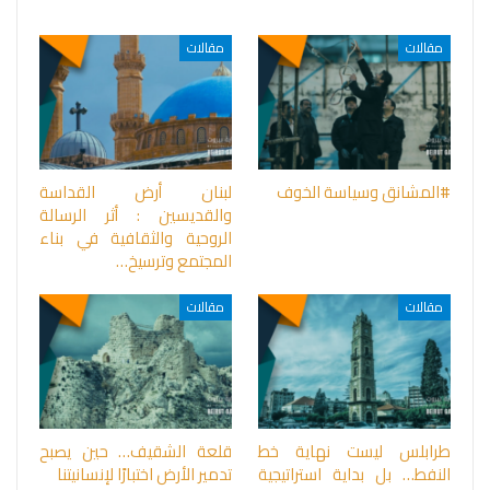
مقالات
مقالات
#المشانق وسياسة الخوف
لبنان أرض القداسة
والقديسين : أثر الرسالة
الروحية والثقافية في بناء
المجتمع وترسيخ…
مقالات
مقالات
طرابلس ليست نهاية خط
قلعة الشقيف… حين يصبح
النفط… بل بداية استراتيجية
تدمير الأرض اختبارًا لإنسانيتنا