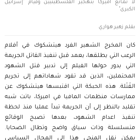
لا تمانع اميركا بتهجير الفلسطينيين وقيام "إسرائيل
الكبرى"
بقلم زهير هواري
كان المخرج الشهير الفرد هيتشكوك في أفلام
الرعب التي يطلقها، يعمد قبل تنفيذ القاتل الجريمة
التي يدور حولها الفيلم إلى تدبير قتل الشهود
المحتملين، الذين قد تقود شهاداتهم إلى تجريم
القَتَلة. هذه الحبكة التي اقتبسها هيتشكوك عن
ممارسات منظمات المافيا في اميركا، باتت شبه
تقليد بالنظر إلى أن الجريمة تبدأ عمليا منذ لحظة
تنفيذ اعدام الشهود، بعدها تصبح الوقائع
متسلسلة وذات سياق واضح وتطال الضحايا.
يمكن نقل المنحى هذا إلى المجال السياسي