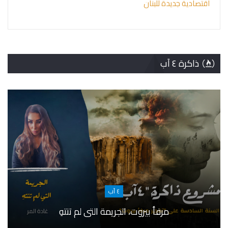
اقتصادية جديدة للبنان
ذاكرة ٤ آب
٤ آب
، الجريمة التي لم تنتهِ
٤ آب : عندما وقف “حزب الله” في وجه العدالة