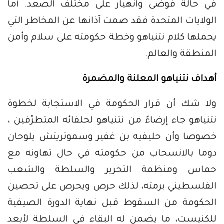
في حالة فوضى وانهيار على مختلف الصعد. أما
الولايات المتحدة فقد صمت آذانها عن المخاطر التي
يحملها كلام نتنياهو وخطة حكومته على سلام وأمن
المنطقة والعالم.
أهداف نتنياهو المعلنة والمضمرة
ولا شك أن قرار الحكومة في الاستجابة لخطوة
نتنياهو جاء إرضاءً من نتنياهو لحلفائه المتطرّفين ،
خصوصا وأن حليفيه بن غفير وسموتريتش يلوحان
دوما بالانسحاب من حكومته في حال تهاونه مع
حماس ومنظمة التحرير والسلطة والشعب
الفلسطيني برمته، لذلك حرص ويحرص على تحصين
الحكومة من السقوط قبل نهاية الدورة الصيفية
للكنيست، ما يضمن له البقاء في السلطة لأبعد