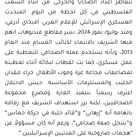
تتقاطر أعداد الضحايا والجرحى من أبناء الشعب
الفلسطيني في كل لحظة من اليوم. المتحدث
العسكري الإسرائيلي للإعلام العربي أفيخاي أدرعي،
ومنذ يوليو/ تموز 2024، نشر مقاطع فيديوهات اتهم
فيها الشريف بالانتماء لكتائب القسام منذ العام
2013، وبأنه يستخدم عمله الصحافي للتغطية على
عمل عسكري، كما بث لقطات لبكائه أثناء تغطيته
لمضاعفات مجاعة غزة وموت الأطفال جراء فقدان
الحليب والمستلزمات الأساسية. جيش الاحتلال
اعترف رسمياً بتنفيذ الغارة ومصرع مجموعة
الصحافيين، لكنه برر استهداف الشريف مع رفاقه
باتهامه أنه “إرهابي” و”قائد خلية في حركة حماس”
و”ينتحل صفة صحافي”، وزعم أنه كان مسؤولاً عن
“هجمات صاروخية على المدنيين الإسرائيليين.”