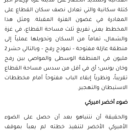
الغذائية وتشديد الحصار على مدينة غزة لإرغام أكبر
كتلة سكانية والتي تعادل نصف سكان القطاع على
المغادرة في غضون الفترة المقبلة. ومثل هذا
المخطط يعني تفريغ ثلث مساحة القطاع، في غزة
والشمال، تماماً من السكان وتحويلها عملياً إلى
منطقة عازلة مفتوحة – نموذج رفح – وبالتالي حشر 2
مليون في المنطقة الوسطى والمواصي بين رفح
وخان يونس؛ أي في أقل من سدس مساحة القطاع
تقريباً، ونظرياً إبقاء الباب مفتوحاً أمام مخططات
الاستيطان والتهجير.
ضوء أخضر اميركي
والحقيقة أن نتنياهو بعد أن حصل على الضوء
الأميركي الأخضر لتنفيذ خطته لم يعبأ بموقف