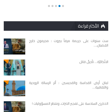
الأكثر قراءة
ست سنوات على جريمة مرفأ بيروت : مجرمون خارج
القضبان،…
الاتّكاليّة… تأجيلٌ قاتل
لبنان أرض القداسة والقديسين : أثر الرسالة الروحية
والثقافية…
الذكرى السادسة على تفجير النترات، وننتظر المسؤوليات !