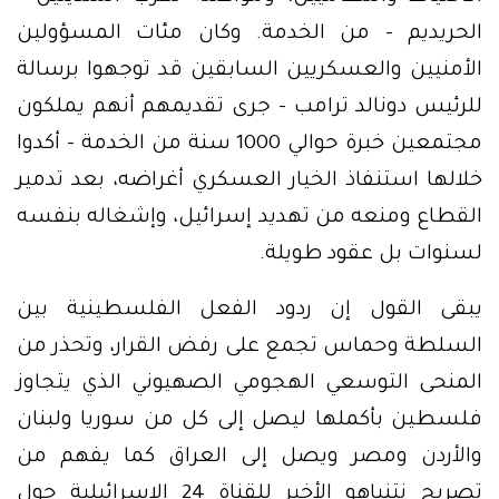
الحريديم – من الخدمة. وكان مئات المسؤولين
الأمنيين والعسكريين السابقين قد توجهوا برسالة
للرئيس دونالد ترامب – جرى تقديمهم أنهم يملكون
مجتمعين خبرة حوالي 1000 سنة من الخدمة – أكدوا
خلالها استنفاذ الخيار العسكري أغراضه، بعد تدمير
القطاع ومنعه من تهديد إسرائيل، وإشغاله بنفسه
لسنوات بل عقود طويلة.
يبقى القول إن ردود الفعل الفلسطينية بين
السلطة وحماس تجمع على رفض القرار، وتحذر من
المنحى التوسعي الهجومي الصهيوني الذي يتجاوز
فلسطين بأكملها ليصل إلى كل من سوريا ولبنان
والأردن ومصر ويصل إلى العراق كما يفهم من
تصريح نتنياهو الأخير للقناة 24 الاسرائيلية حول