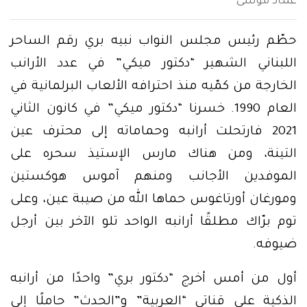
عماد موسى
حطّم رئيس مجلس النواب نبيه بري رقم الساحر
اللبناني الشهير “دكتور ميكي” في عدد الأرانب
الخارجة من كمّيه منذ احترافه الألعاب البرلمانية في
العام 1990. خسرنا “دكتور ميكي” في كانون الثاني
2021 فارتحلت أرانبه وحماماته إلى محترف عين
التينة، ومن هناك مارس الإستيذ سحره على
الموفدين الأجانب ومنهم آموس هوكستين
ومورغان أورتاغوس حماها الله من صيبة عين، وعلى
توم برّاك مطلقًا أرانبه الواحد تلو الآخر بين أرجل
ضيوفه.
أول من أمس أخرج “دكتور بري” واحدًا من أرانبه
الذكية على قناتي “العربية” و”الحدث” حاملًا إلى