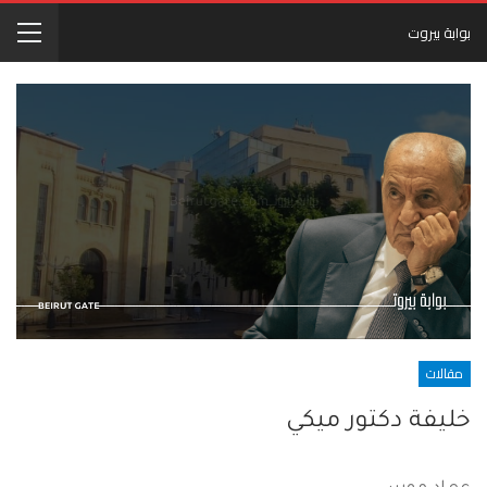
بوابة بيروت
مقالات
خليفة دكتور ميكي