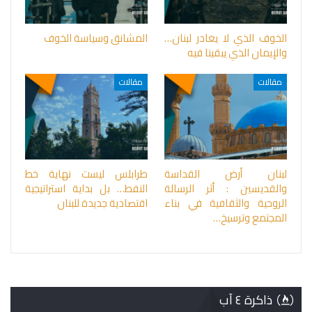
الخوف الذي لا يغادر لبنان…
المشانق وسياسة الخوف
والإيمان الذي يبقينا فيه
مقالات
مقالات
لبنان أرض القداسة
طرابلس ليست نهاية خط
والقديسين : أثر الرسالة
النفط… بل بداية استراتيجية
الروحية والثقافية في بناء
اقتصادية جديدة للبنان
المجتمع وترسيخ…
ذاكرة ٤ آب