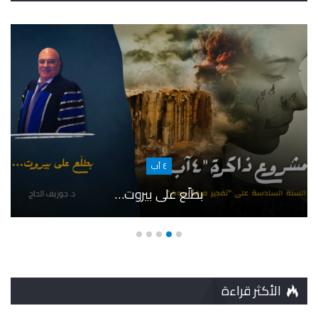
٤ آب
بطلّع على بيروت…
الأكثر قراءة