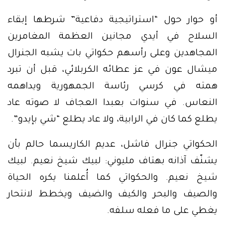
أو حوار حول “استراتيجية دفاعية” شرطها إبقاء
السلاح في أيدي مجانين العظمة المغامرين
المجاهدين وعلى رأسهم حكواتي بات يشبه الجنرال
ميشال عون في عز عطائه الكربلائي، قبل أن تبرد
همته في كرسي رئاسة الجمهورية ويداهمه
النعاس. في سنوات بعبدا العجاف لا صوته عاد
يطلع كما كان في الرابية، ولا عاد يطلع “شي بإيدو”.
الحكواتي جنرال فاشل، عديم الكاريسما حالم بأن
يشنّف آذانه بهتاف مليوني: لبيك شيخ نعيم. لبيك
شيخ نعيم. والحكواتي كما أُعلمنا يكره الحياة
والصيف والبحر والكيف والضيف ويخطط لانتحار
يغطي على ما فعله سلفه.