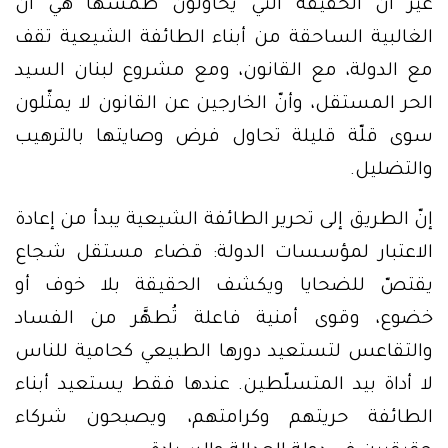
غير أنّ الحقيقة التي يحاولون طمسها هي أنّ
الغالبية الساحقة من أبناء الطائفة الشيعية تقف
مع الدولة، مع القانون، ومع مشروع لبنان السيد
الحر المستقل، وأنّ الخارجين عن القانون لا يمثّلون
سوى قلّة قليلة تحاول فرض وصايتها بالترهيب
والتضليل.
إنّ الطريق إلى تحرير الطائفة الشيعية يبدأ من إعادة
الاعتبار لمؤسسات الدولة: قضاء مستقل شجاع
يقتصّ للضحايا ويكشف الحقيقة بلا خوف أو
خضوع، وقوى أمنية فاعلة تُطهَّر من الفساد
والتقاعس لتستعيد دورها الطبيعي كحامية للناس
لا أداة بيد المتسلّطين. عندها فقط يستعيد أبناء
الطائفة حريتهم وكرامتهم، ويصبحون شركاء