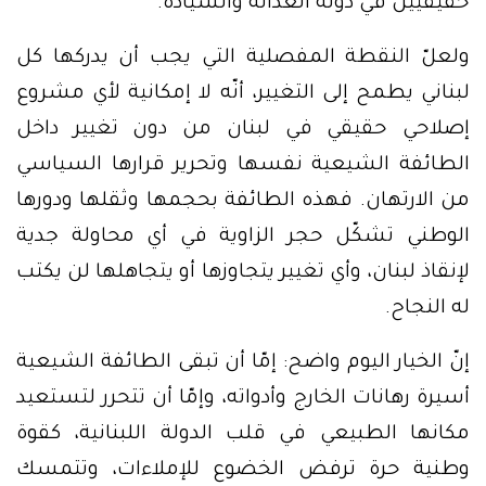
حقيقيين في دولة العدالة والسيادة.
ولعلّ النقطة المفصلية التي يجب أن يدركها كل
لبناني يطمح إلى التغيير، أنّه لا إمكانية لأي مشروع
إصلاحي حقيقي في لبنان من دون تغيير داخل
الطائفة الشيعية نفسها وتحرير قرارها السياسي
من الارتهان. فهذه الطائفة بحجمها وثقلها ودورها
الوطني تشكّل حجر الزاوية في أي محاولة جدية
لإنقاذ لبنان، وأي تغيير يتجاوزها أو يتجاهلها لن يكتب
له النجاح.
إنّ الخيار اليوم واضح: إمّا أن تبقى الطائفة الشيعية
أسيرة رهانات الخارج وأدواته، وإمّا أن تتحرر لتستعيد
مكانها الطبيعي في قلب الدولة اللبنانية، كقوة
وطنية حرة ترفض الخضوع للإملاءات، وتتمسك