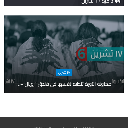
ذاكرة 17 تشرين
١٧ تشرين
محاولة الثورة تنظيم نفسها في فندق “رويال –…