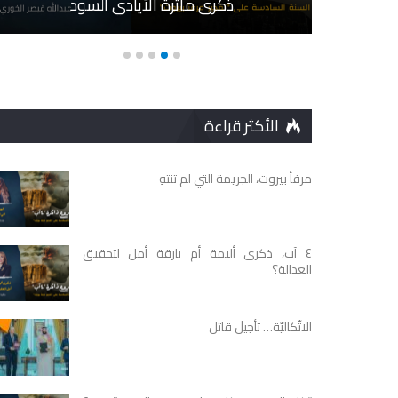
ذكرى مأثرة الأيادي السود
الأكثر قراءة
مرفأ بيروت، الجريمة التي لم تنتهِ
٤ آب، ذكرى أليمة أم بارقة أمل لتحقيق
العدالة؟
الاتّكاليّة… تأجيلٌ قاتل