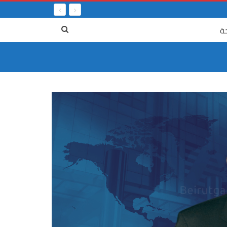
ة
٤ آب
جريمة الرابع من آب : الحقيقة والعدالة واجب