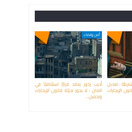
أمن وقضاء
ريعًا : تعديل
أديب زخور ينتقد قرارًا استئنافيًا في
16 من قانون الإيجارات
المتن : لا يجوز تجزئة قانون الإيجارات
وتحميل…