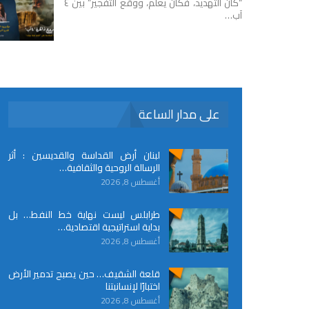
“كان التهديد، فكان يعلم، ووقع التفجير” بين ٤
آب…
على مدار الساعة
لبنان أرض القداسة والقديسين : أثر
الرسالة الروحية والثقافية…
أغسطس 8, 2026
طرابلس ليست نهاية خط النفط… بل
بداية استراتيجية اقتصادية…
أغسطس 8, 2026
قلعة الشقيف… حين يصبح تدمير الأرض
اختبارًا لإنسانيتنا
أغسطس 8, 2026