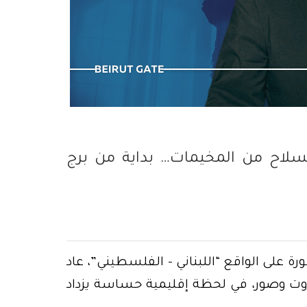
وطني لا يسقط…
٤ آب : عندما وقف “حزب الله” في وجه العدالة
سلاح من المخيمات… بداية من برج
ة على الواقع “اللبناني – الفلسطيني”، عاد
روت وصور، في لحظة إقليمية حساسة يزداد