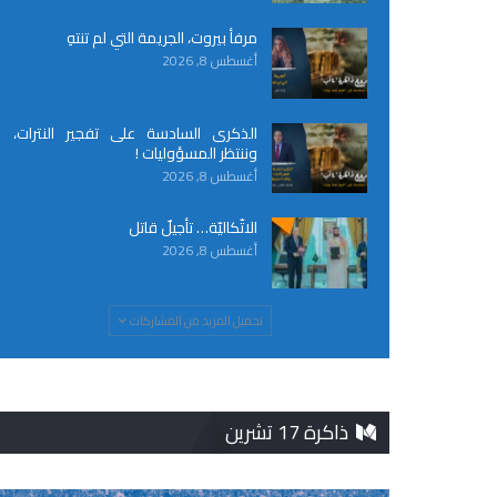
مرفأ بيروت، الجريمة التي لم تنتهِ
أغسطس 8, 2026
الذكرى السادسة على تفجير النترات،
وننتظر المسؤوليات !
أغسطس 8, 2026
الاتّكاليّة… تأجيلٌ قاتل
أغسطس 8, 2026
تحميل المزيد من المشاركات
ذاكرة 17 تشرين