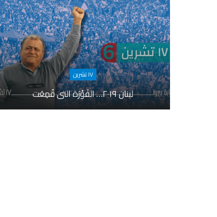
١٧ تشرين
لبنان ٢٠١٩… الفَوْرَة التي قُمِعَت