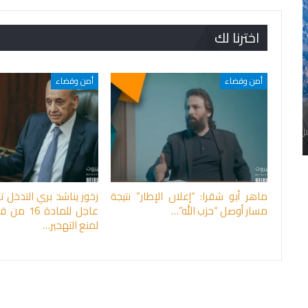
اخترنا لك
أمن وقضاء
أمن وقضاء
ماهر أبو شقرا: “إعلان الإطار” نتيجة
زخور يناشد بري التدخل تش
مسار أوصل “حزب الله”…
عاجل للمادة 
لمنع التهجير…