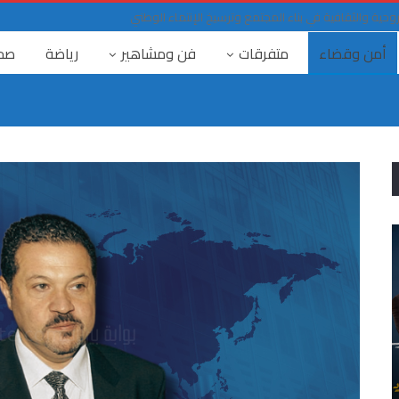
لروحية والثقافية في بناء المجتمع وترسيخ الإنتماء الوطني
أمن وقضاء
متفرقات
فن ومشاهير
رياضة
صح
٤ آب
الرابع من آب… حين انفجرت الدولة قبل أن