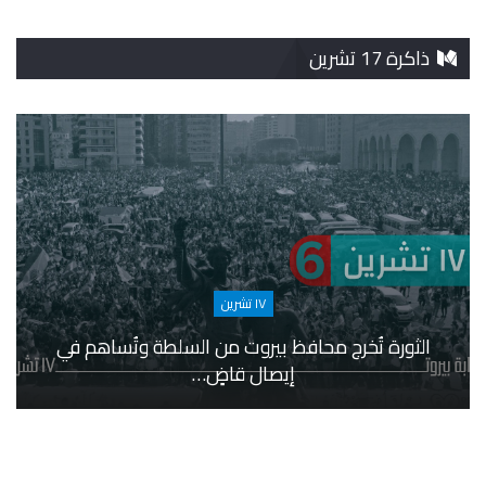
ذاكرة 17 تشرين
١٧ تشرين
الثورة تُخرج محافظ بيروت من السلطة وتُساهم في
إيصال قاضٍ…