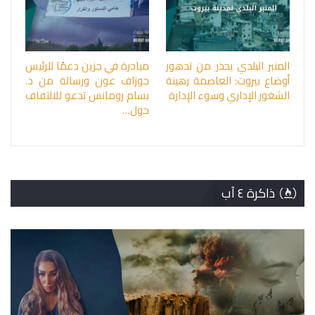
المنبر البلدي يحذر من تدهور
مبادرة في جزين دعمًا للرئيس
أوضاع بيروت: العاصمة رهينة
جوزاف عون ورسالة من د.
الشغور الإداري وسوء الإدارة
بسام رومانس تدعو للالتفاف
حول…
ذاكرة ٤ آب