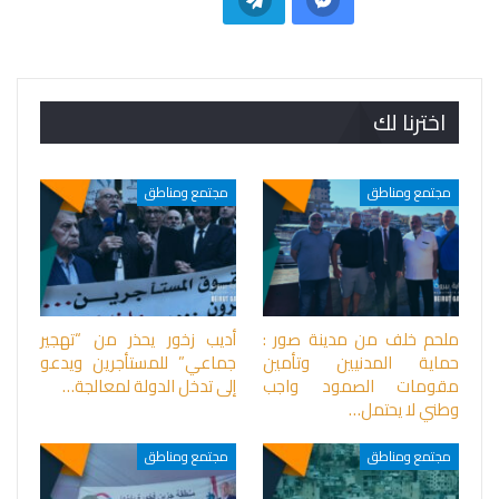
اخترنا لك
مجتمع ومناطق
مجتمع ومناطق
ملحم خلف من مدينة صور :
أديب زخور يحذر من “تهجير
حماية المدنيين وتأمين
جماعي” للمستأجرين ويدعو
مقومات الصمود واجب
إلى تدخل الدولة لمعالجة…
وطني لا يحتمل…
مجتمع ومناطق
مجتمع ومناطق