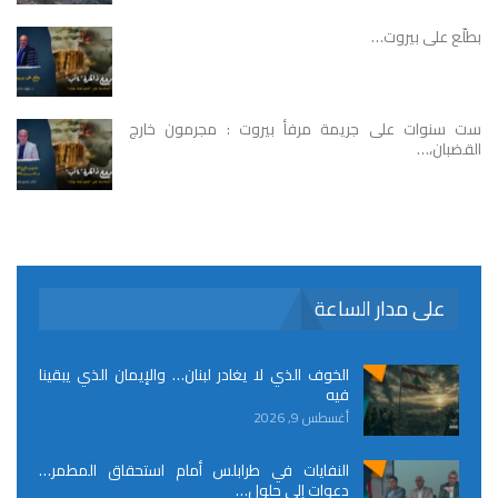
بطلّع على بيروت…
ست سنوات على جريمة مرفأ بيروت : مجرمون خارج
القضبان،…
على مدار الساعة
الخوف الذي لا يغادر لبنان… والإيمان الذي يبقينا
فيه
أغسطس 9, 2026
النفايات في طرابلس أمام استحقاق المطمر…
دعوات إلى حلول…