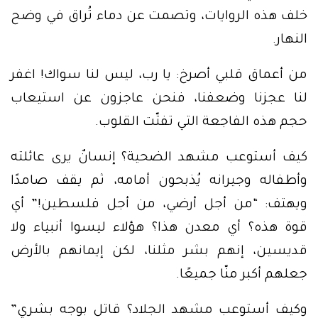
خلف هذه الروايات، وتصمت عن دماء تُراق في وضح
النهار.
من أعماق قلبي أصرخ: يا رب، ليس لنا سواك! اغفر
لنا عجزنا وضعفنا، فنحن عاجزون عن استيعاب
حجم هذه الفاجعة التي تفتّت القلوب.
كيف أستوعب مشهد الضحية؟ إنسانٌ يرى عائلته
وأطفاله وجيرانه يُذبحون أمامه، ثم يقف صامدًا
ويهتف: “من أجل أرضي، من أجل فلسطين!” أي
قوة هذه؟ أي معدن هذا؟ هؤلاء ليسوا أنبياء ولا
قديسين، إنهم بشر مثلنا، لكن إيمانهم بالأرض
جعلهم أكبر منّا جميعًا.
وكيف أستوعب مشهد الجلاد؟ قاتل بوجه بشري”