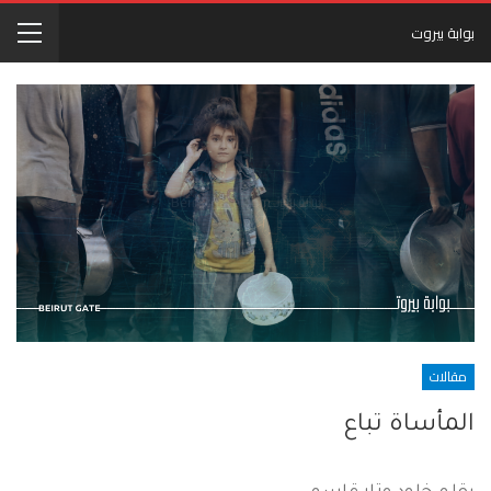
بوابة بيروت
مقالات
المأساة تباع