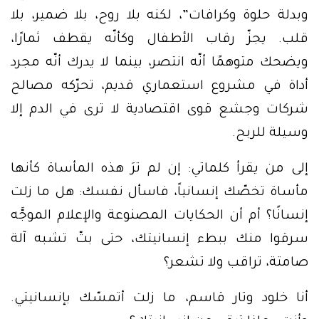
وبدلة حلوة وكرافات”، لكنه بلا روح، بلا ضمير، بلا
قلب. يجزّ رقاب الأطفال وكأنّه يقطف ثمارًا،
ويضحك متوهمًا أنّه انتصر، بينما لا يدرك أنّه مجرد
أداة في مشروع استعماري قديم، تحرّكه مصالح
شركات وجشع قوى اقتصادية لا ترى في الدم إلا
وسيلة للربح.
إلى من يقرأ كلماتي: إن لم ترَ هذه المأساة كأنها
مأساة تخصّك إنسانياً، فاسأل نفسك: هل ما زلت
إنسانًا؟ أم أن الحكايات المصنوعة والإعلام الموجَّه
سرقوا منك ببطء إنسانيتك، حتى بتّ تشبه آلة
صامتة، تراقب ولا تشعر؟
أنا خلود وتار قاسم، ما زلت أتمسّك بإنسانيتي.