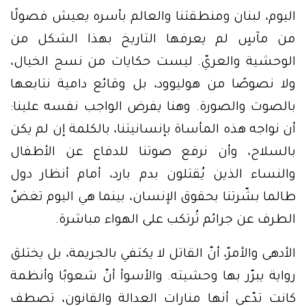
اليوم، لبنان ومنطقتنا والعالم بأسره يعيش فصولًا
من مآسٍ لم يعرفها التاريخ بهذا الشكل من
الوحشية والعريّ. ليست حكايات من نسج الخيال،
ولا نصوصًا من هوليوود، بل وقائع دامية نتابعها
بالصوت والصورة. وهنا يفرض الواجب نفسه علينا:
أن نواجه هذه المأساة بإنسانيتنا، بالكلمة إن لم يكن
بالسلاح، وأن نرفع صوتنا للدفاع عن الأطفال
والنساء الذين يُقتلون بدم بارد، أمام أنظار دول
طالما بشّرتنا بحقوق الإنسان، بينما هي اليوم تغضّ
الطرف عن جرائم تُرتكب على الهواء مباشرة.
الأدهى والأمرّ، أنّ القاتل لا يكتفي بالجريمة، بل يختلق
رواية يبرّر بها وحشيته. والأسوأ أنّ شعوبًا وأنظمة
كانت تدّعي أنها منارات العدالة والقانون، تصطف