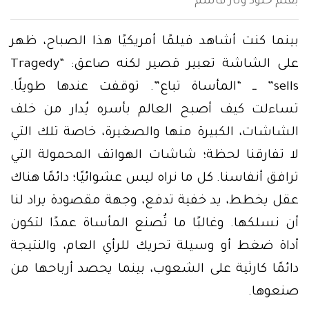
بقلم خلود وتار قاسم
بينما كنت أشاهد فيلمًا أمريكيًا هذا الصباح، ظهر
على الشاشة تعبير قصير لكنه صاعق: “Tragedy
sells” ــ “المأساة تباع”. توقفت عندها طويلًا.
تساءلت كيف أصبح العالم بأسره يُدار من خلف
الشاشات، الكبيرة منها والصغيرة، خاصة تلك التي
لا تفارقنا لحظة؛ شاشات الهواتف المحمولة التي
ترافق أنفاسنا. كل ما نراه ليس عشوائيًا؛ دائمًا هناك
عقل يخطط، يد خفية تدفع، وجهة مقصودة يراد لنا
أن نسلكها. وغالبًا ما تُصنع المأساة عمدًا لتكون
أداة ضغط أو وسيلة تحريك للرأي العام، والنتيجة
دائمًا كارثية على الشعوب، بينما يحصد أرباحها من
صنعوها.