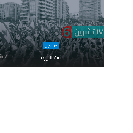
١٧ تشرين
بيت الثورة