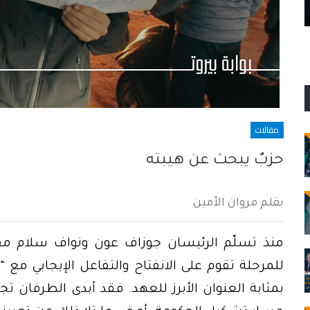
“الوطن هو ألّا يحدث ذلك كلّه”… لكنّه حدث
مقالات
حزبٌ يبحث عن هيبته
بقلم مروان الأمين
منذ تسلّم الرئيسان جوزاف عون ونواف سلام مقالي
للمرحلة تقوم على الانفتاح والتفاعل الإيجابي مع 
بمثابة العنوان الأبرز للعهد. فقد أبدى الطرفان ت