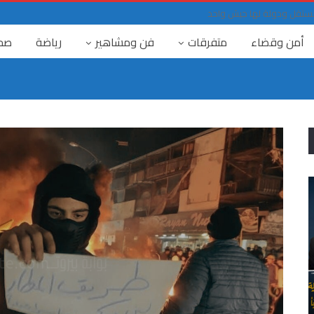
حد مستقل ودولة لها جيش واحد
أمن وقضاء
متفرقات
فن ومشاهير
رياضة
صح
٤ آب