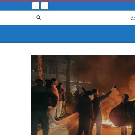
ة
٤ آب
الى الذي