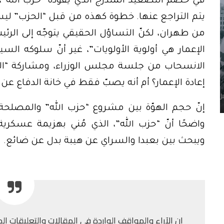
في خضمّ التصعيد المتدرّج الذي يقوده “حزب الله”، 
يتم التراجع عنها. خطوة كهذه من قبل “الحزب” ل
من طهران، لكنّ التساؤل الحقيقي يتوجّه إلى الرئيس ن
الإعمار هي أولوية الأولويات”، غير أنّ سلوكه 
الانسحاب من جلسة مجلس الوزراء، ومشاركة “الح
إعادة الإعمار؟ أم أنه يصبّ فقط في خانة الدفاع عن بق
إنّ حجم الهوّة بين مشروع “حزب الله” والمصلحة 
واضحًا أنّ “حزب الله”، الذي مُني بهزيمة عسكرية 
ويبحث بين بعبدا والسراي عن هيبة بدل عن ضائع.
إن الآراء والمواقف الواردة في المقالات والتعليقات الم