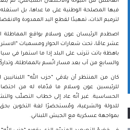
الهامش من الليونة والاحتضان السياسي، لم يتعا
فيها المصلحة الوطنية على ما عداها، بل استغله
لترميم الذات، تمهيدًا لقطع اليد الممدودة والانق
اصطدم الرئيسان عون وسلام بواقع المماطلة ال
عشر عامًا، تحت شعارات الحوار ومسميات “الاستراتيج
باهظة باتت تترتب على البلد إذا ما استمرا في سي
والسابع من آب بعد مسار اتّسم بالمماطلة، وتداركًا
كان من المنتظر أن يلاقي “حزب الله” اللبنانيين ا
للرئيسين عون وسلام ما قدّماه له من احتض
الحساسية. غير أنّه عاد إلى خطاب التصلّب والتش
للدولة والشرعية، ومُستحضرًا لغة التخوين بحق 
بمواجهة عسكرية مع الجيش اللبناني.