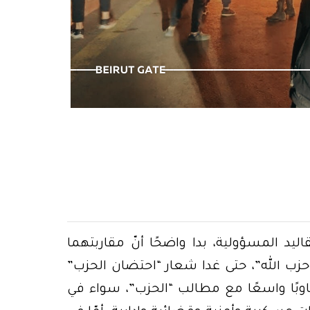
بيروت… لن يُدفن الحق تحت الركام
د المسؤولية، بدا واضحًا أنّ مقاربتهما
“حزب الله”، حتى غدا شعار “احتضان الحزب”
جاوبًا واسعًا مع مطالب “الحزب”، سواء في