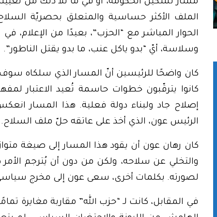
مسار تشكيل الحكومة، أو في ما تلا ذلك من تعيينات
الملف الأكثر حساسية والمتعلق بحصريّة السلاح 
الحوار المباشر مع “الحزب”، بعيدًا من الإعلام، في 
وسلاسة، أيّ “بدو ياكل عنب، ما بدو يقتل الناطور”.
كان واضحًا للرئيسين أنّ المسار الذي سلكاه سوف ي
كانوا يترقّبون خطوات حاسمة تُعيد الاعتبار لمفهو
إصلاح جاد ولبناء دولة فعلية. هذا المسار انعك
الرئيس عون، الذي أخذ على عاتقه حلّ ملف السلاح.
كان رهان عون أن يقود هذا المسار إلى صيغة متوازنة
والتخلي عن سلاحه، ولكن من دون أن يُترجم الأمر ه
لصورته. بكلمات أخرى، سعى عون إلى مخرج سياسي يُ
في المقابل، كانت لـ “حزب الله” مقاربة مغايرة تمامًا