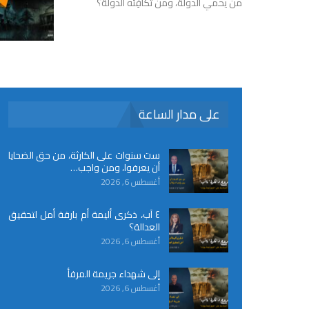
من يحمي الدولة، ومن تكافِئه الدولة؟
على مدار الساعة
ست سنوات على الكارثة، من حق الضحايا
أن يعرفوا، ومن واجب…
أغسطس 6, 2026
٤ آب، ذكرى أليمة أم بارقة أمل لتحقيق
العدالة؟
أغسطس 6, 2026
إلى شهداء جريمة المرفأ
أغسطس 6, 2026