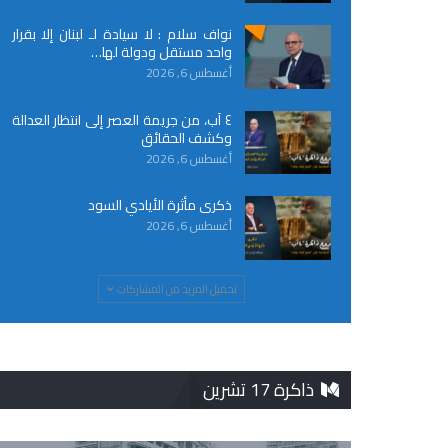
نواف سلام : لا سيادة لـ لبنان إلا بقرار
واحد مستقل ودولة لها…
أغسطس 6, 2026
٤ آب، من جريمة العصر إلى انتظار العدالة
وكشف الحقائق
أغسطس 6, 2026
ذكرى مأثرة الأيادي السود
أغسطس 6, 2026
تحميل المزيد من المشاركات
ذاكرة 17 تشرين