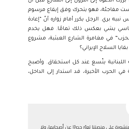
برزت الدعوة إلى النزول إلى الشارع قبل أن
يست مفاجئة، فهو يتحرك وفق إيقاع مرسوم
بيه بري. الرجل يكرر أمام زواره أنّ “إعادة
السياسي يشي بعكس ذلك تمامًا. فهل يخدم
زب” في مغامرة الشارع العبثية، مشروع
ايا السلاح الإيراني؟
اللبنانية يتّسع عند كل استحقاق. وأصبح
في الحرب الأخيرة، قد استدار إلى الداخل،
نشورة على منصتنا تعبّر حصرًا عن أصحابها، ولا