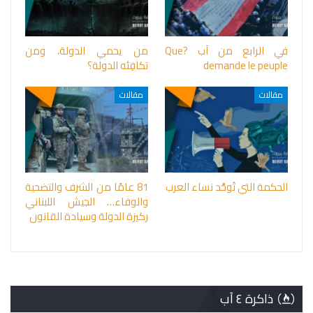
في الرابع من آب ?Que
من يحمي الدولة، ومن
demande le peuple
تكافِئه الدولة؟
مقالات
مقالات
الحكمة التي تُوحِّد نساء العرب
81 عامًا من الشرف والتضحية
والوفاء… الجيش اللبناني
ركيزة الدولة وسيادة القانون
ذاكرة ٤ آب