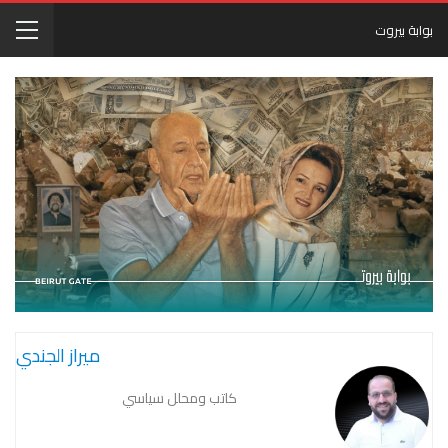
بوابة بيروت
ميراز الجندي
كاتب ومحلل سياسي