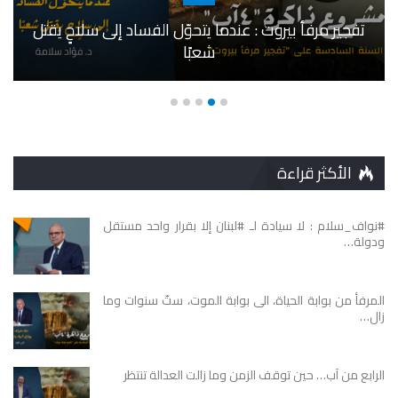
تفجير مرفأ بيروت : عندما يتحوّل الفساد إلى سلاحٍ يقتل
شعبًا
الأكثر قراءة
#نواف_سلام : لا سيادة لـ #لبنان إلا بقرار واحد مستقل
ودولة…
المرفأ من بوابة الحياة، الى بوابة الموت، ستّ سنوات وما
زال…
الرابع من آب… حين توقف الزمن وما زالت العدالة تنتظر