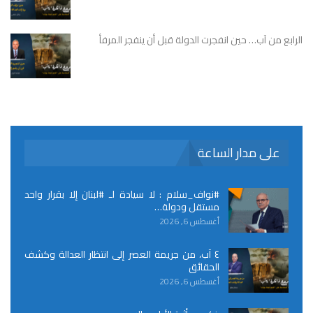
الرابع من آب… حين انفجرت الدولة قبل أن ينفجر المرفأ
على مدار الساعة
#نواف_سلام : لا سيادة لـ #لبنان إلا بقرار واحد
مستقل ودولة…
أغسطس 6, 2026
٤ آب، من جريمة العصر إلى انتظار العدالة وكشف
الحقائق
أغسطس 6, 2026