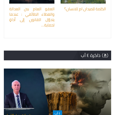
الكلمة للميدان ام للانسان؟
العفو العام بين العدالة
والغطاء الطائفي : عندما
يتحوّل القانون إلى أداةٍ
لحماية…
ذاكرة ٤ آب
٤ آب