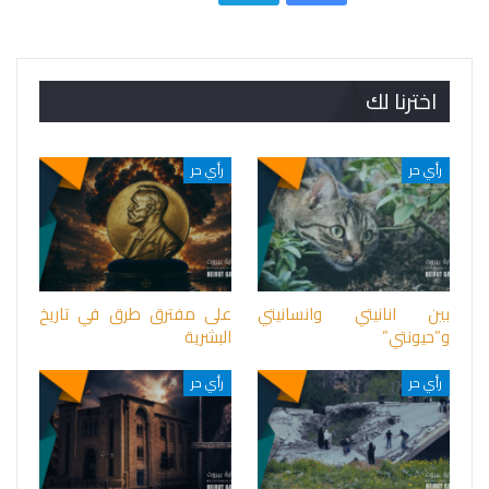
اخترنا لك
رأي حر
رأي حر
بين انانيتي وانسانيتي
على مفترق طرق في تاريخ
و”حيونتي”
البشرية
رأي حر
رأي حر