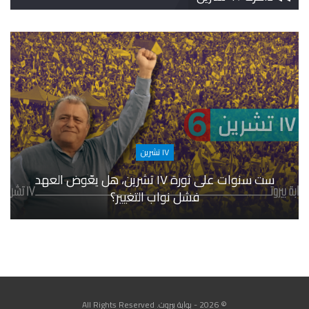
١٧ تشرين
ست سنوات على ثورة ١٧ تشرين، هل يعّوض العهد
فشل نواب التغيير؟
© 2026 - بوابة بيروت. All Rights Reserved