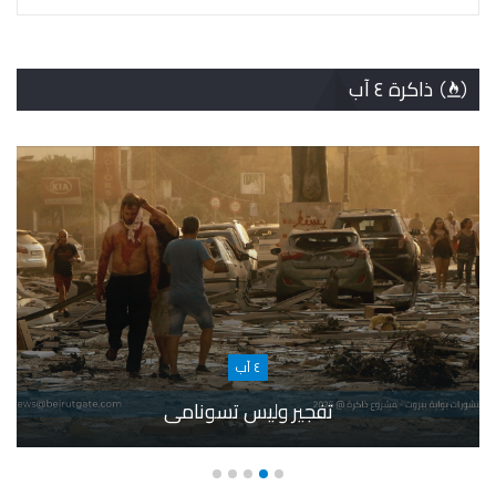
ذاكرة ٤ آب
٤ آب
تفجير وليس تسونامي