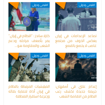
اقليمي ودولي
اقليمي ودولي
تصاعد الإعدامات في إيران
كارلا ساندز : “النظام في إيران”
يعكس الخوف من مجتمع
يمر بأضعف مراحله ودعم
غاضب لا يخضع بالقمع
الشعب والمقاومة هو…
اقليمي ودولي
اقليمي ودولي
إعدام علني في أصفهان:
الميليشيات المرتبطة بالنظام
جريمة جديدة تكشف رعب
في إيران أداة لحماية بقائه
النظام من انتفاضة الشعب
وزعزعة استقرار المنطقة