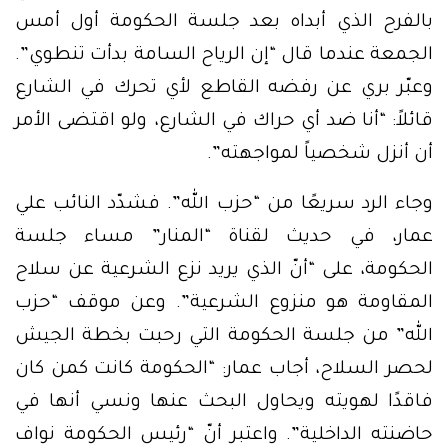
بالفرح الذي أبداه بعد جلسة الحكومة أول أمس
الجمعة عندما قال “إن الرياح السامة بدأت تنطوي”.
وعبّر بري عن رفضه القاطع لأي تحرك في الشارع
قائلاً: “أنا ضد أي حراك في الشارع، ولو اقتضى الأمر
أن أنزل شخصياً لمواجهته”.
وجاء الرد سريعًا من “حزب الله”. فشدّد النائب علي
عمار، في حديث لقناة “المنار” مساء جلسة
الحكومة، على “أنّ الذي يريد نزع الشرعية عن سلاح
المقاومة هو منزوع الشرعية”. وعن موقف “حزب
الله” من جلسة الحكومة التي رحبت بخطة الجيش
لحصر السلاح، أجاب عمار: “الحكومة كانت كمن كان
فاقدًا لهويته ويحاول البحث عنها ونسي أنها في
حاضنته الداخلية”. واعتبر أنّ “رئيس الحكومة نواف