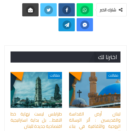
شارك الخبر
اخترنا لك
مقالات
مقالات
لبنان أرض القداسة
طرابلس ليست نهاية خط
والقديسين : أثر الرسالة
النفط… بل بداية استراتيجية
الروحية والثقافية في بناء
اقتصادية جديدة للبنان