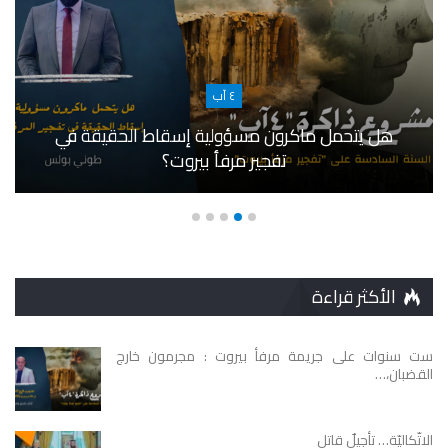
٤ آب
هل يتحمل ماكرون مسؤولية إسقاط الحقيقة في
تفجير مرفأ بيروت؟
الأكثر قراءة
ست سنوات على جريمة مرفأ بيروت : مجرمون خارج
القضبان،…
الاتّكاليّة… تأجيلٌ قاتل