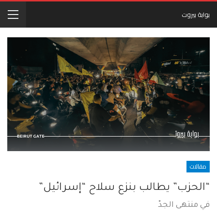
بوابة بيروت
مقالات
“الحزب” يطالب بنزع سلاح “إسرائيل”
في منتهى الجدّ