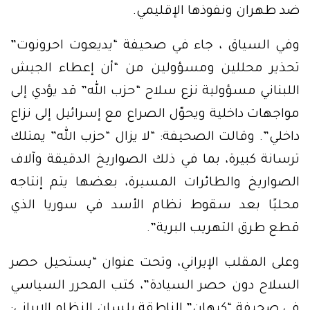
ضد طهران ونفوذها الإقليمي.
وفي السياق ، جاء في صحيفة “يديعوت احرونوت”
تحذير محللين ومسؤولين من “أن إعطاء الجيش
اللبناني مسؤولية نزع سلاح “حزب الله” قد يؤدي إلى
مواجهات داخلية ويحوّل الصراع مع إسرائيل إلى نزاع
داخلي”. وقالت الصحيفة: “لا يزال “حزب الله” يمتلك
ترسانة كبيرة، بما في ذلك الصواريخ الدقيقة وآلاف
الصواريخ والطائرات المسيرة، بعضها يتم إنتاجه
محليًا بعد سقوط نظام الأسد في سوريا الذي
قطع طرق التهريب البرية”.
وعلى المقلب الإيراني، وتحت عنوان “يستحيل حصر
السلاح دون حصر السيادة”، كتب المحرر السياسي
في صحيفة “كيهان” الناطقة بلسان النظام الإيراني: