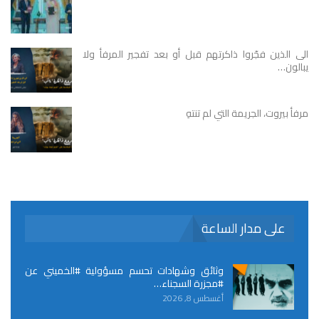
الى الذين فجّروا ذاكرتهم قبل أو بعد تفجير المرفأ ولا
يبالون…
مرفأ بيروت، الجريمة التي لم تنتهِ
على مدار الساعة
وثائق وشهادات تحسم مسؤولية #الخميني عن
#مجزرة السجناء…
أغسطس 8, 2026